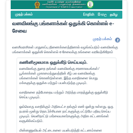
முதற் பக்கம்
English
සිංහල
தமிழ
வனவிலங்கு பங்களாக்கள் ஒதுக்கி கொள்ளல் e-
சேவை
முதற் பக்கம்
வனசீவராசிகள் பாதுகாப்பு திணைக்களத்தினால் வழங்கப்படும் வனவிலங்கு
பங்களாக்கள் ஒதுக்கி கொள்ளல் e-சேவைக்கு உங்களை வரவேற்கிறோம்
கணினிமூலமாக ஒதுக்கீடு செய்யவும்.
வனவிலங்கு துறை தங்கள் வனவிலங்கு சரணாலயங்கள்/
பூங்காக்கள் முகாமைத்துவத்தின் கீழ் பல வனவிலங்கு
பங்களாக்கள் கொண்டுள்ளன. இந்த வசதிகளை பொது
மக்களுக்கு ஒதுக்க மற்றும் பயன்படுத்த முடியும்.
வசதிகளை தற்போதைய மற்றும் அடுத்த மாதத்துக்கு ஒதுக்கீடு
செய்ய முடியும்.
ஒவ்வொரு வசதிக்கும் அதிகபட்ச தங்கும் எண் ஒன்று உள்ளது. ஒரு
நபரால் மூன்று தொடர்ச்சியான நாட்களுக்கு மட்டுமே பதிவு செய்ய
முடியும். வெளிநாட்டு பார்வையாளர்களுக்கு அதிக கட்டணங்கள்
வசூலிக்கப்படும்.
மின்னணுவியல் அட்டைகளை பயன்படுத்தி கட்டணம்களை