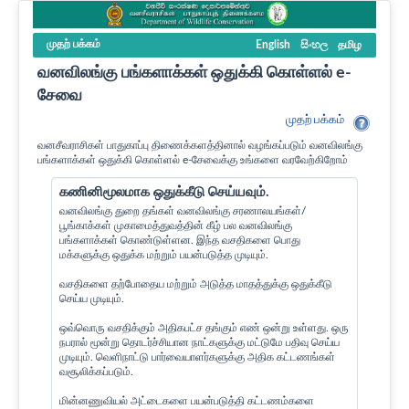
முதற் பக்கம்
English
සිංහල
தமிழ
வனவிலங்கு பங்களாக்கள் ஒதுக்கி கொள்ளல் e-
சேவை
முதற் பக்கம்
வனசீவராசிகள் பாதுகாப்பு திணைக்களத்தினால் வழங்கப்படும் வனவிலங்கு
பங்களாக்கள் ஒதுக்கி கொள்ளல் e-சேவைக்கு உங்களை வரவேற்கிறோம்
கணினிமூலமாக ஒதுக்கீடு செய்யவும்.
வனவிலங்கு துறை தங்கள் வனவிலங்கு சரணாலயங்கள்/
பூங்காக்கள் முகாமைத்துவத்தின் கீழ் பல வனவிலங்கு
பங்களாக்கள் கொண்டுள்ளன. இந்த வசதிகளை பொது
மக்களுக்கு ஒதுக்க மற்றும் பயன்படுத்த முடியும்.
வசதிகளை தற்போதைய மற்றும் அடுத்த மாதத்துக்கு ஒதுக்கீடு
செய்ய முடியும்.
ஒவ்வொரு வசதிக்கும் அதிகபட்ச தங்கும் எண் ஒன்று உள்ளது. ஒரு
நபரால் மூன்று தொடர்ச்சியான நாட்களுக்கு மட்டுமே பதிவு செய்ய
முடியும். வெளிநாட்டு பார்வையாளர்களுக்கு அதிக கட்டணங்கள்
வசூலிக்கப்படும்.
மின்னணுவியல் அட்டைகளை பயன்படுத்தி கட்டணம்களை