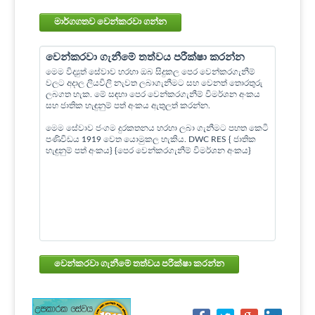
මාර්ගගතව වෙන්කරවා ගන්න
වෙන්කරවා ගැනීමේ තත්වය පරීක්ෂා කරන්න
මෙම විද්‍යුත් සේවාව හරහා ඔබ සිදුකල පෙර වෙන්කරගැනීම්
වලට අදාල ලියවිලි නැවත ලබාගැනීමට සහ වෙනත් තොරතුරු
ලබගත හැක. මේ සඳහා පෙර වෙන්කරගැනීම් විමර්ශන අංකය
සහ ජාතික හැඳුනුම් පත් අංකය ඇතුලත් කරන්න.
මෙම සේවාව ජංගම දුරකතනය හරහා ලබා ගැනීමට පහත කෙටි
පණිවිඩය 1919 වෙත යොමුකල හැකිය. DWC RES { ජාතික
හැඳුනුම් පත් අංකය} {පෙර වෙන්කරගැනීම් විමර්ශන අංකය}
වෙන්කරවා ගැනීමේ තත්වය පරීක්ෂා කරන්න