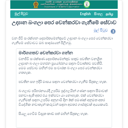
මුල් පි‍ටුව
English
සිංහල
தமிழ
උද්‍යාන බංගලා පෙර වෙන්කරවා ගැනීමේ සේවාව
මුල් පි‍ටුව
වන ජීවී සංරක්ශන දෙපාර්තමේන්තුවේ උද්‍යාන බංගලා පෙර වෙන්කරවා
ගැනීමේ සේවාවට ඔබ සාදරයෙන් පිලිගමු.
මාර්ගගතව වෙන්කරවා ගන්න
වනජීවී සංරක්ෂණ දෙපාර්තමේන්තුව සතුව පවතින වනශ්‍රිත
උද්‍යාන බංගලා මහජන ප්‍රයෝජනය සඳහා විවෘත්තව පවතියි.
මෙම සේවාව මඟින් එම සංචාරක බංගලා පෙර වෙන්කරවා
ගතහැක.
පවතින සහ ඉදිරි මාසය සඳහා වෙන්කරවා ගැනීම් සිදුකල හැක.
බංගලාව පරිහරනයේදී උපරිම පුද්ගලයින් ගණන සඳහා සීමාවක්
පනවා ඇති අතර එය ඉක්මවා යා නොහැක. එක් වෙන්කරවා
ගැනීමක් සඳහා උපරිම අනුගාමී දින 3ක් පමණක් අනුමත අතර
විදේශික නවාතැන් කරුවන් සඳහා අමතර ගාස්තුවක් අයකෙරේ.
සියලු ගෙවීම් විද්‍යුත කාඩ් පත් මඟින් සිදුකල හැක.