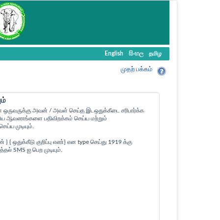
English
සිංහල
தமிழ
முதற் பக்கம்
ம்
ள ஒருவருக்கு அவன் / அவள் செய்த இடஒதுக்கீடை சரிபார்க்க
ன உரிய ஆவணங்களை பதிவிறக்கம் செய்ய மற்றும்
ய்ய முடியும்.
 ஒதுக்கீடு குறிப்பு எண்} என type செய்து 1919 க்கு
த்தல் SMS ஐ பெற முடியும்.