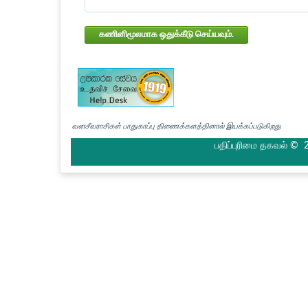
கணினிமூலமாக ஒதுக்கீடு செய்யவும்.
வனசீவராசிகள் பாதுகாப்பு திணைக்களத்தினால் இயக்கப்படுகிறது
பதிப்புரிமை தகவல் © 