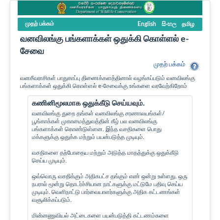
முதற் பக்கம்
English
සිංහල
தமிழ
வனவிலங்கு பங்களாக்கள் ஒதுக்கி கொள்ளல் e-
சேவை
முதற் பக்கம்
வனசீவராசிகள் பாதுகாப்பு திணைக்களத்தினால் வழங்கப்படும் வனவிலங்கு
பங்களாக்கள் ஒதுக்கி கொள்ளல் e-சேவைக்கு உங்களை வரவேற்கிறோம்
கணினிமூலமாக ஒதுக்கீடு செய்யவும்.
வனவிலங்கு துறை தங்கள் வனவிலங்கு சரணாலயங்கள்/
பூங்காக்கள் முகாமைத்துவத்தின் கீழ் பல வனவிலங்கு
பங்களாக்கள் கொண்டுள்ளன. இந்த வசதிகளை பொது
மக்களுக்கு ஒதுக்க மற்றும் பயன்படுத்த முடியும்.
வசதிகளை தற்போதைய மற்றும் அடுத்த மாதத்துக்கு ஒதுக்கீடு
செய்ய முடியும்.
ஒவ்வொரு வசதிக்கும் அதிகபட்ச தங்கும் எண் ஒன்று உள்ளது. ஒரு
நபரால் மூன்று தொடர்ச்சியான நாட்களுக்கு மட்டுமே பதிவு செய்ய
முடியும். வெளிநாட்டு பார்வையாளர்களுக்கு அதிக கட்டணங்கள்
வசூலிக்கப்படும்.
மின்னணுவியல் அட்டைகளை பயன்படுத்தி கட்டணம்களை