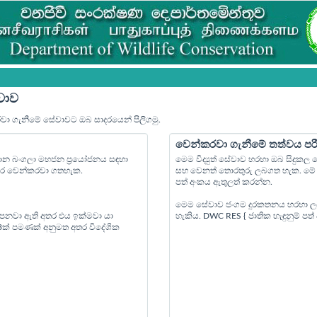
වාව
රවා ගැනීමේ සේවාවට ඔබ සාදරයෙන් පිලිගමු.
වෙන්කරවා ගැනීමේ තත්වය පර
්‍යාන බංගලා මහජන ප්‍රයෝජනය සඳහා
මෙම විද්‍යුත් සේවාව හරහා ඔබ සිදුක
පෙර වෙන්කරවා ගතහැක.
සහ වෙනත් තොරතුරු ලබගත හැක. මේ ස
පත් අංකය ඇතුලත් කරන්න.
මෙම සේවාව ජංගම දුරකතනය හරහා ල
 පනවා ඇති අතර එය ඉක්මවා යා
හැකිය. DWC RES { ජාතික හැඳුනුම් ප
 3ක් පමණක් අනුමත අතර විදේශික