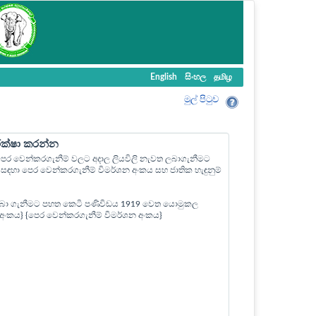
English
සිංහල
தமிழ
මුල් පි‍ටුව
ීක්ෂා කරන්න
ල පෙර වෙන්කරගැනීම් වලට අදාල ලියවිලි නැවත ලබාගැනීමට
ඳහා පෙර වෙන්කරගැනීම් විමර්ශන අංකය සහ ජාතික හැඳුනුම්
බා ගැනීමට පහත කෙටි පණිවිඩය 1919 වෙත යොමුකල
ත් අංකය} {පෙර වෙන්කරගැනීම් විමර්ශන අංකය}