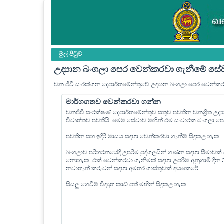
මුල් පි‍ටුව
උද්‍යාන බංගලා පෙර වෙන්කරවා ගැනීමේ සේ
වන ජීවී සංරක්ශන දෙපාර්තමේන්තුවේ උද්‍යාන බංගලා පෙර වෙන්ක
මාර්ගගතව වෙන්කරවා ගන්න
වනජීවී සංරක්ෂණ දෙපාර්තමේන්තුව සතුව පවතින වනශ්‍රිත උද
විවෘත්තව පවතියි. මෙම සේවාව මඟින් එම සංචාරක බංගලා 
පවතින සහ ඉදිරි මාසය සඳහා වෙන්කරවා ගැනීම් සිදුකල හැක.
බංගලාව පරිහරනයේදී උපරිම පුද්ගලයින් ගණන සඳහා සීමාවක්
නොහැක. එක් වෙන්කරවා ගැනීමක් සඳහා උපරිම අනුගාමී දින
නවාතැන් කරුවන් සඳහා අමතර ගාස්තුවක් අයකෙරේ.
සියලු ගෙවීම් විද්‍යුත කාඩ් පත් මඟින් සිදුකල හැක.