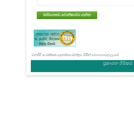
මාර්ගගතව වෙන්කරවා ගන්න
වනජීවී සංරක්ෂණ දෙපාර්තමේන්තුව විසින් මෙහෙයවනු ලැබේ.
ප්‍රකාශන හිමිකම