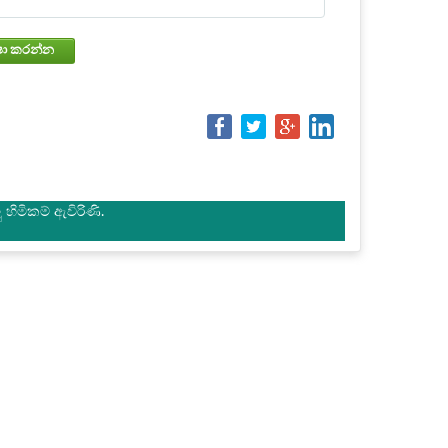
වෙන්කරවා ගැනීමේ තත්වය පරීක්ෂා කරන්න
හිමිකම් ඇවිරිණි.