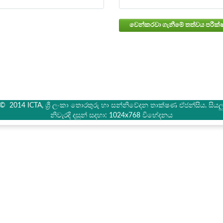
් © 2014 ICTA, ශ්‍රී ලංකා තොරතුරු හා සන්නිවේදන තාක්ෂණ ඒජන්සිය. සියලු 
නිවැරදි දසුන් සදහා: 1024x768 විභේදනය