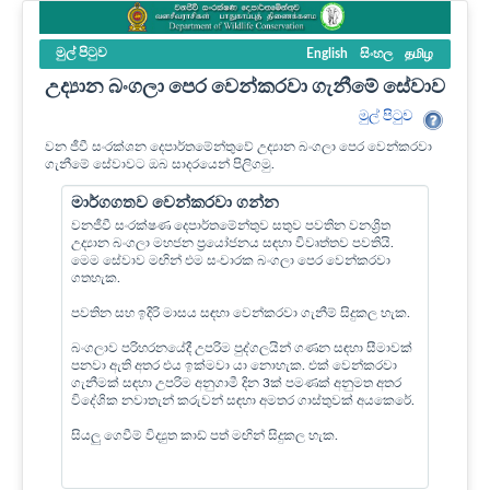
මුල් පි‍ටුව
English
සිංහල
தமிழ
උද්‍යාන බංගලා පෙර වෙන්කරවා ගැනීමේ සේවාව
මුල් පි‍ටුව
වන ජීවී සංරක්ශන දෙපාර්තමේන්තුවේ උද්‍යාන බංගලා පෙර වෙන්කරවා
ගැනීමේ සේවාවට ඔබ සාදරයෙන් පිලිගමු.
මාර්ගගතව වෙන්කරවා ගන්න
වනජීවී සංරක්ෂණ දෙපාර්තමේන්තුව සතුව පවතින වනශ්‍රිත
උද්‍යාන බංගලා මහජන ප්‍රයෝජනය සඳහා විවෘත්තව පවතියි.
මෙම සේවාව මඟින් එම සංචාරක බංගලා පෙර වෙන්කරවා
ගතහැක.
පවතින සහ ඉදිරි මාසය සඳහා වෙන්කරවා ගැනීම් සිදුකල හැක.
බංගලාව පරිහරනයේදී උපරිම පුද්ගලයින් ගණන සඳහා සීමාවක්
පනවා ඇති අතර එය ඉක්මවා යා නොහැක. එක් වෙන්කරවා
ගැනීමක් සඳහා උපරිම අනුගාමී දින 3ක් පමණක් අනුමත අතර
විදේශික නවාතැන් කරුවන් සඳහා අමතර ගාස්තුවක් අයකෙරේ.
සියලු ගෙවීම් විද්‍යුත කාඩ් පත් මඟින් සිදුකල හැක.