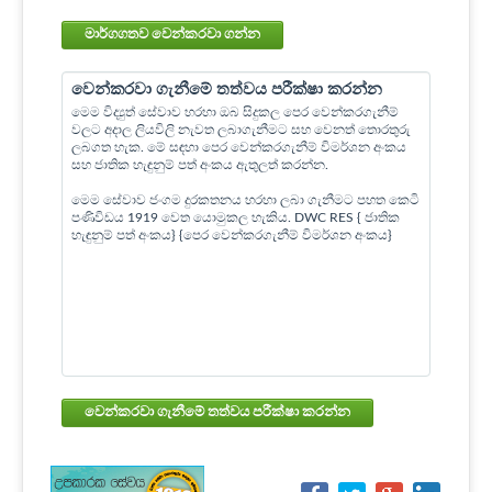
මාර්ගගතව වෙන්කරවා ගන්න
වෙන්කරවා ගැනීමේ තත්වය පරීක්ෂා කරන්න
මෙම විද්‍යුත් සේවාව හරහා ඔබ සිදුකල පෙර වෙන්කරගැනීම්
වලට අදාල ලියවිලි නැවත ලබාගැනීමට සහ වෙනත් තොරතුරු
ලබගත හැක. මේ සඳහා පෙර වෙන්කරගැනීම් විමර්ශන අංකය
සහ ජාතික හැඳුනුම් පත් අංකය ඇතුලත් කරන්න.
මෙම සේවාව ජංගම දුරකතනය හරහා ලබා ගැනීමට පහත කෙටි
පණිවිඩය 1919 වෙත යොමුකල හැකිය. DWC RES { ජාතික
හැඳුනුම් පත් අංකය} {පෙර වෙන්කරගැනීම් විමර්ශන අංකය}
වෙන්කරවා ගැනීමේ තත්වය පරීක්ෂා කරන්න