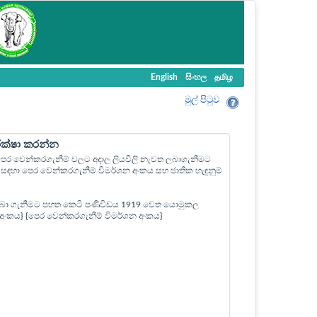
English
සිංහල
தமிழ
මුල් පි‍ටුව
ීක්ෂා කරන්න
ල පෙර වෙන්කරගැනීම් වලට අදාල ලියවිලි නැවත ලබාගැනීමට
ඳහා පෙර වෙන්කරගැනීම් විමර්ශන අංකය සහ ජාතික හැඳුනුම්
බා ගැනීමට පහත කෙටි පණිවිඩය 1919 වෙත යොමුකල
ත් අංකය} {පෙර වෙන්කරගැනීම් විමර්ශන අංකය}