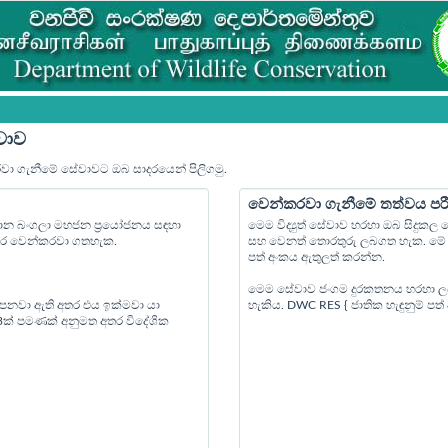
වාව
රවා ගැනීමේ සේවාවට ඔබ සාදරයෙන් පිලිගමු.
වෙන්කරවා ගැනීමේ තත්වය පර
්‍යාන බංගලා මහජන ප්‍රයෝජනය සඳහා
මෙම විද්‍යුත් සේවාව හරහා ඔබ සිදුක
පෙර වෙන්කරවා ගතහැක.
සහ වෙනත් තොරතුරු ලබගත හැක. මේ ස
පත් අංකය ඇතුලත් කරන්න.
මෙම සේවාව ජංගම දුරකතනය හරහා ල
 පනවා ඇති අතර එය ඉක්මවා යා
හැකිය. DWC RES { ජාතික හැඳුනුම් ප
 3ක් පමණක් අනුමත අතර විදේශික