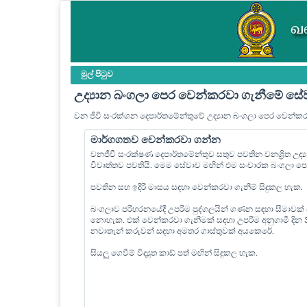
මුල් පි‍ටුව
උද්‍යාන බංගලා පෙර වෙන්කරවා ගැනීමේ සේ
වන ජීවී සංරක්ශන දෙපාර්තමේන්තුවේ උද්‍යාන බංගලා පෙර වෙන්ක
මාර්ගගතව වෙන්කරවා ගන්න
වනජීවී සංරක්ෂණ දෙපාර්තමේන්තුව සතුව පවතින වනශ්‍රිත උද
විවෘත්තව පවතියි. මෙම සේවාව මඟින් එම සංචාරක බංගලා 
පවතින සහ ඉදිරි මාසය සඳහා වෙන්කරවා ගැනීම් සිදුකල හැක.
බංගලාව පරිහරනයේදී උපරිම පුද්ගලයින් ගණන සඳහා සීමාවක්
නොහැක. එක් වෙන්කරවා ගැනීමක් සඳහා උපරිම අනුගාමී දින
නවාතැන් කරුවන් සඳහා අමතර ගාස්තුවක් අයකෙරේ.
සියලු ගෙවීම් විද්‍යුත කාඩ් පත් මඟින් සිදුකල හැක.