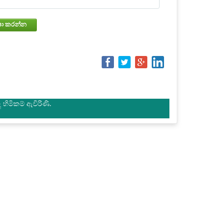
වෙන්කරවා ගැනීමේ තත්වය පරීක්ෂා කරන්න
හිමිකම් ඇවිරිණි.