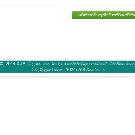
් © 2014 ICTA, ශ්‍රී ලංකා තොරතුරු හා සන්නිවේදන තාක්ෂණ ඒජන්සිය. සියලු 
නිවැරදි දසුන් සදහා: 1024x768 විභේදනය