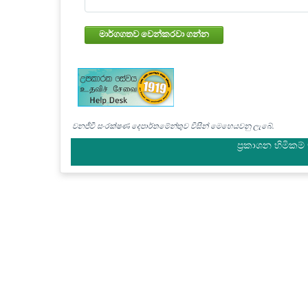
මාර්ගගතව වෙන්කරවා ගන්න
වනජීවී සංරක්ෂණ දෙපාර්තමේන්තුව විසින් මෙහෙයවනු ලැබේ.
ප්‍රකාශන හිමිකම