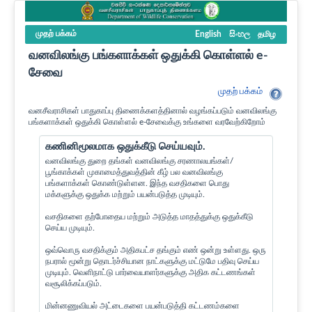
முதற் பக்கம்
English
සිංහල
தமிழ
வனவிலங்கு பங்களாக்கள் ஒதுக்கி கொள்ளல் e-
சேவை
முதற் பக்கம்
வனசீவராசிகள் பாதுகாப்பு திணைக்களத்தினால் வழங்கப்படும் வனவிலங்கு
பங்களாக்கள் ஒதுக்கி கொள்ளல் e-சேவைக்கு உங்களை வரவேற்கிறோம்
கணினிமூலமாக ஒதுக்கீடு செய்யவும்.
வனவிலங்கு துறை தங்கள் வனவிலங்கு சரணாலயங்கள்/
பூங்காக்கள் முகாமைத்துவத்தின் கீழ் பல வனவிலங்கு
பங்களாக்கள் கொண்டுள்ளன. இந்த வசதிகளை பொது
மக்களுக்கு ஒதுக்க மற்றும் பயன்படுத்த முடியும்.
வசதிகளை தற்போதைய மற்றும் அடுத்த மாதத்துக்கு ஒதுக்கீடு
செய்ய முடியும்.
ஒவ்வொரு வசதிக்கும் அதிகபட்ச தங்கும் எண் ஒன்று உள்ளது. ஒரு
நபரால் மூன்று தொடர்ச்சியான நாட்களுக்கு மட்டுமே பதிவு செய்ய
முடியும். வெளிநாட்டு பார்வையாளர்களுக்கு அதிக கட்டணங்கள்
வசூலிக்கப்படும்.
மின்னணுவியல் அட்டைகளை பயன்படுத்தி கட்டணம்களை