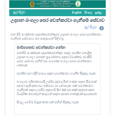
මුල් පි‍ටුව
English
සිංහල
தமிழ
උද්‍යාන බංගලා පෙර වෙන්කරවා ගැනීමේ සේවාව
මුල් පි‍ටුව
වන ජීවී සංරක්ශන දෙපාර්තමේන්තුවේ උද්‍යාන බංගලා පෙර වෙන්කරවා
ගැනීමේ සේවාවට ඔබ සාදරයෙන් පිලිගමු.
මාර්ගගතව වෙන්කරවා ගන්න
වනජීවී සංරක්ෂණ දෙපාර්තමේන්තුව සතුව පවතින වනශ්‍රිත
උද්‍යාන බංගලා මහජන ප්‍රයෝජනය සඳහා විවෘත්තව පවතියි.
මෙම සේවාව මඟින් එම සංචාරක බංගලා පෙර වෙන්කරවා
ගතහැක.
පවතින සහ ඉදිරි මාසය සඳහා වෙන්කරවා ගැනීම් සිදුකල හැක.
බංගලාව පරිහරනයේදී උපරිම පුද්ගලයින් ගණන සඳහා සීමාවක්
පනවා ඇති අතර එය ඉක්මවා යා නොහැක. එක් වෙන්කරවා
ගැනීමක් සඳහා උපරිම අනුගාමී දින 3ක් පමණක් අනුමත අතර
විදේශික නවාතැන් කරුවන් සඳහා අමතර ගාස්තුවක් අයකෙරේ.
සියලු ගෙවීම් විද්‍යුත කාඩ් පත් මඟින් සිදුකල හැක.