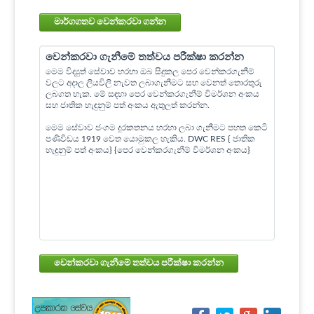
මාර්ගගතව වෙන්කරවා ගන්න
වෙන්කරවා ගැනීමේ තත්වය පරීක්ෂා කරන්න
මෙම විද්‍යුත් සේවාව හරහා ඔබ සිදුකල පෙර වෙන්කරගැනීම්
වලට අදාල ලියවිලි නැවත ලබාගැනීමට සහ වෙනත් තොරතුරු
ලබගත හැක. මේ සඳහා පෙර වෙන්කරගැනීම් විමර්ශන අංකය
සහ ජාතික හැඳුනුම් පත් අංකය ඇතුලත් කරන්න.
මෙම සේවාව ජංගම දුරකතනය හරහා ලබා ගැනීමට පහත කෙටි
පණිවිඩය 1919 වෙත යොමුකල හැකිය. DWC RES { ජාතික
හැඳුනුම් පත් අංකය} {පෙර වෙන්කරගැනීම් විමර්ශන අංකය}
වෙන්කරවා ගැනීමේ තත්වය පරීක්ෂා කරන්න