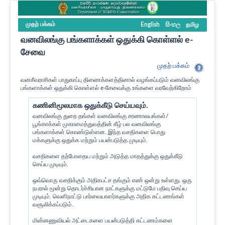
முதற் பக்கம்
English
සිංහල
தமிழ
வனவிலங்கு பங்களாக்கள் ஒதுக்கி கொள்ளல் e-
சேவை
முதற் பக்கம்
வனசீவராசிகள் பாதுகாப்பு திணைக்களத்தினால் வழங்கப்படும் வனவிலங்கு
பங்களாக்கள் ஒதுக்கி கொள்ளல் e-சேவைக்கு உங்களை வரவேற்கிறோம்
கணினிமூலமாக ஒதுக்கீடு செய்யவும்.
வனவிலங்கு துறை தங்கள் வனவிலங்கு சரணாலயங்கள்/
பூங்காக்கள் முகாமைத்துவத்தின் கீழ் பல வனவிலங்கு
பங்களாக்கள் கொண்டுள்ளன. இந்த வசதிகளை பொது
மக்களுக்கு ஒதுக்க மற்றும் பயன்படுத்த முடியும்.
வசதிகளை தற்போதைய மற்றும் அடுத்த மாதத்துக்கு ஒதுக்கீடு
செய்ய முடியும்.
ஒவ்வொரு வசதிக்கும் அதிகபட்ச தங்கும் எண் ஒன்று உள்ளது. ஒரு
நபரால் மூன்று தொடர்ச்சியான நாட்களுக்கு மட்டுமே பதிவு செய்ய
முடியும். வெளிநாட்டு பார்வையாளர்களுக்கு அதிக கட்டணங்கள்
வசூலிக்கப்படும்.
மின்னணுவியல் அட்டைகளை பயன்படுத்தி கட்டணம்களை