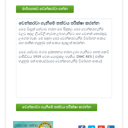
මාර්ගගතව වෙන්කරවා ගන්න
වෙන්කරවා ගැනීමේ තත්වය පරීක්ෂා කරන්න
මෙම විද්‍යුත් සේවාව හරහා ඔබ සිදුකල පෙර වෙන්කරගැනීම්
වලට අදාල ලියවිලි නැවත ලබාගැනීමට සහ වෙනත් තොරතුරු
ලබගත හැක. මේ සඳහා පෙර වෙන්කරගැනීම් විමර්ශන අංකය
සහ ජාතික හැඳුනුම් පත් අංකය ඇතුලත් කරන්න.
මෙම සේවාව ජංගම දුරකතනය හරහා ලබා ගැනීමට පහත කෙටි
පණිවිඩය 1919 වෙත යොමුකල හැකිය. DWC RES { ජාතික
හැඳුනුම් පත් අංකය} {පෙර වෙන්කරගැනීම් විමර්ශන අංකය}
වෙන්කරවා ගැනීමේ තත්වය පරීක්ෂා කරන්න