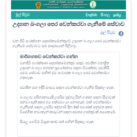
මුල් පි‍ටුව
English
සිංහල
தமிழ
උද්‍යාන බංගලා පෙර වෙන්කරවා ගැනීමේ සේවාව
මුල් පි‍ටුව
වන ජීවී සංරක්ශන දෙපාර්තමේන්තුවේ උද්‍යාන බංගලා පෙර වෙන්කරවා
ගැනීමේ සේවාවට ඔබ සාදරයෙන් පිලිගමු.
මාර්ගගතව වෙන්කරවා ගන්න
වනජීවී සංරක්ෂණ දෙපාර්තමේන්තුව සතුව පවතින වනශ්‍රිත
උද්‍යාන බංගලා මහජන ප්‍රයෝජනය සඳහා විවෘත්තව පවතියි.
මෙම සේවාව මඟින් එම සංචාරක බංගලා පෙර වෙන්කරවා
ගතහැක.
පවතින සහ ඉදිරි මාසය සඳහා වෙන්කරවා ගැනීම් සිදුකල හැක.
බංගලාව පරිහරනයේදී උපරිම පුද්ගලයින් ගණන සඳහා සීමාවක්
පනවා ඇති අතර එය ඉක්මවා යා නොහැක. එක් වෙන්කරවා
ගැනීමක් සඳහා උපරිම අනුගාමී දින 3ක් පමණක් අනුමත අතර
විදේශික නවාතැන් කරුවන් සඳහා අමතර ගාස්තුවක් අයකෙරේ.
සියලු ගෙවීම් විද්‍යුත කාඩ් පත් මඟින් සිදුකල හැක.