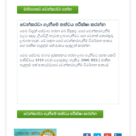
මාර්ගගතව වෙන්කරවා ගන්න
වෙන්කරවා ගැනීමේ තත්වය පරීක්ෂා කරන්න
මෙම විද්‍යුත් සේවාව හරහා ඔබ සිදුකල පෙර වෙන්කරගැනීම්
වලට අදාල ලියවිලි නැවත ලබාගැනීමට සහ වෙනත් තොරතුරු
ලබගත හැක. මේ සඳහා පෙර වෙන්කරගැනීම් විමර්ශන අංකය
සහ ජාතික හැඳුනුම් පත් අංකය ඇතුලත් කරන්න.
මෙම සේවාව ජංගම දුරකතනය හරහා ලබා ගැනීමට පහත කෙටි
පණිවිඩය 1919 වෙත යොමුකල හැකිය. DWC RES { ජාතික
හැඳුනුම් පත් අංකය} {පෙර වෙන්කරගැනීම් විමර්ශන අංකය}
වෙන්කරවා ගැනීමේ තත්වය පරීක්ෂා කරන්න