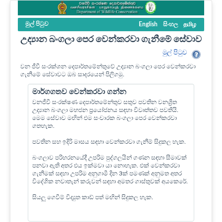
මුල් පි‍ටුව
English
සිංහල
தமிழ
උද්‍යාන බංගලා පෙර වෙන්කරවා ගැනීමේ සේවාව
මුල් පි‍ටුව
වන ජීවී සංරක්ශන දෙපාර්තමේන්තුවේ උද්‍යාන බංගලා පෙර වෙන්කරවා
ගැනීමේ සේවාවට ඔබ සාදරයෙන් පිලිගමු.
මාර්ගගතව වෙන්කරවා ගන්න
වනජීවී සංරක්ෂණ දෙපාර්තමේන්තුව සතුව පවතින වනශ්‍රිත
උද්‍යාන බංගලා මහජන ප්‍රයෝජනය සඳහා විවෘත්තව පවතියි.
මෙම සේවාව මඟින් එම සංචාරක බංගලා පෙර වෙන්කරවා
ගතහැක.
පවතින සහ ඉදිරි මාසය සඳහා වෙන්කරවා ගැනීම් සිදුකල හැක.
බංගලාව පරිහරනයේදී උපරිම පුද්ගලයින් ගණන සඳහා සීමාවක්
පනවා ඇති අතර එය ඉක්මවා යා නොහැක. එක් වෙන්කරවා
ගැනීමක් සඳහා උපරිම අනුගාමී දින 3ක් පමණක් අනුමත අතර
විදේශික නවාතැන් කරුවන් සඳහා අමතර ගාස්තුවක් අයකෙරේ.
සියලු ගෙවීම් විද්‍යුත කාඩ් පත් මඟින් සිදුකල හැක.