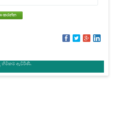
වෙන්කරවා ගැනීමේ තත්වය පරීක්ෂා කරන්න
හිමිකම් ඇවිරිණි.