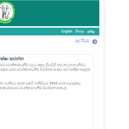
English
සිංහල
தமிழ
මුල් පි‍ටුව
ීක්ෂා කරන්න
ල පෙර වෙන්කරගැනීම් වලට අදාල ලියවිලි නැවත ලබාගැනීමට
ඳහා පෙර වෙන්කරගැනීම් විමර්ශන අංකය සහ ජාතික හැඳුනුම්
බා ගැනීමට පහත කෙටි පණිවිඩය 1919 වෙත යොමුකල
ත් අංකය} {පෙර වෙන්කරගැනීම් විමර්ශන අංකය}