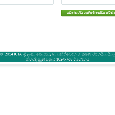
් © 2014 ICTA, ශ්‍රී ලංකා තොරතුරු හා සන්නිවේදන තාක්ෂණ ඒජන්සිය. සියලු 
නිවැරදි දසුන් සදහා: 1024x768 විභේදනය