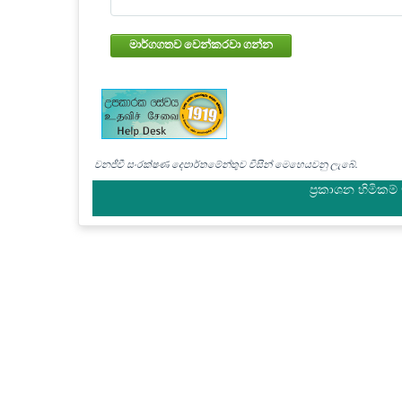
මාර්ගගතව වෙන්කරවා ගන්න
වනජීවී සංරක්ෂණ දෙපාර්තමේන්තුව විසින් මෙහෙයවනු ලැබේ.
ප්‍රකාශන හිමිකම