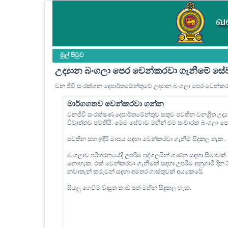
මුල් පි‍ටුව
උද්‍යාන බංගලා පෙර වෙන්කරවා ගැනීමේ සේ
වන ජීවී සංරක්ශන දෙපාර්තමේන්තුවේ උද්‍යාන බංගලා පෙර වෙන්ක
මාර්ගගතව වෙන්කරවා ගන්න
වනජීවී සංරක්ෂණ දෙපාර්තමේන්තුව සතුව පවතින වනශ්‍රිත උද
විවෘත්තව පවතියි. මෙම සේවාව මඟින් එම සංචාරක බංගලා 
පවතින සහ ඉදිරි මාසය සඳහා වෙන්කරවා ගැනීම් සිදුකල හැක.
බංගලාව පරිහරනයේදී උපරිම පුද්ගලයින් ගණන සඳහා සීමාවක්
නොහැක. එක් වෙන්කරවා ගැනීමක් සඳහා උපරිම අනුගාමී දින
නවාතැන් කරුවන් සඳහා අමතර ගාස්තුවක් අයකෙරේ.
සියලු ගෙවීම් විද්‍යුත කාඩ් පත් මඟින් සිදුකල හැක.