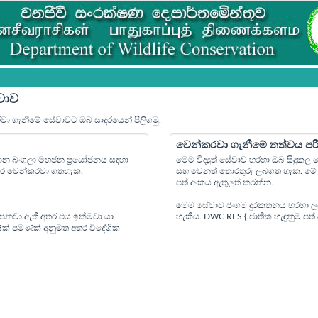
වාව
රවා ගැනීමේ සේවාවට ඔබ සාදරයෙන් පිලිගමු.
වෙන්කරවා ගැනීමේ තත්වය පර
්‍යාන බංගලා මහජන ප්‍රයෝජනය සඳහා
මෙම විද්‍යුත් සේවාව හරහා ඔබ සිදුක
පෙර වෙන්කරවා ගතහැක.
සහ වෙනත් තොරතුරු ලබගත හැක. මේ ස
පත් අංකය ඇතුලත් කරන්න.
මෙම සේවාව ජංගම දුරකතනය හරහා ල
 පනවා ඇති අතර එය ඉක්මවා යා
හැකිය. DWC RES { ජාතික හැඳුනුම් ප
 3ක් පමණක් අනුමත අතර විදේශික