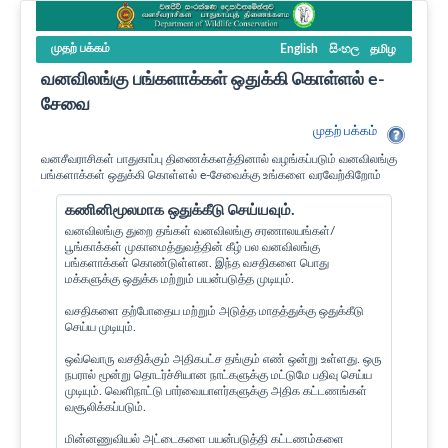
முதற் பக்கம்
English
සිංහල
தமிழ
வனவிலங்கு பங்களாக்கள் ஒதுக்கி கொள்ளல் e-
சேவை
முதற் பக்கம்
வனசீவராசிகள் பாதுகாப்பு திணைக்களத்தினால் வழங்கப்படும் வனவிலங்கு
பங்களாக்கள் ஒதுக்கி கொள்ளல் e-சேவைக்கு உங்களை வரவேற்கிறோம்
கணினிமூலமாக ஒதுக்கீடு செய்யவும்.
வனவிலங்கு துறை தங்கள் வனவிலங்கு சரணாலயங்கள்/
பூங்காக்கள் முகாமைத்துவத்தின் கீழ் பல வனவிலங்கு
பங்களாக்கள் கொண்டுள்ளன. இந்த வசதிகளை பொது
மக்களுக்கு ஒதுக்க மற்றும் பயன்படுத்த முடியும்.
வசதிகளை தற்போதைய மற்றும் அடுத்த மாதத்துக்கு ஒதுக்கீடு
செய்ய முடியும்.
ஒவ்வொரு வசதிக்கும் அதிகபட்ச தங்கும் எண் ஒன்று உள்ளது. ஒரு
நபரால் மூன்று தொடர்ச்சியான நாட்களுக்கு மட்டுமே பதிவு செய்ய
முடியும். வெளிநாட்டு பார்வையாளர்களுக்கு அதிக கட்டணங்கள்
வசூலிக்கப்படும்.
மின்னணுவியல் அட்டைகளை பயன்படுத்தி கட்டணம்களை