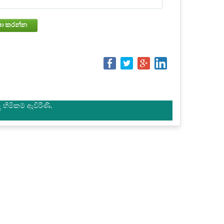
වෙන්කරවා ගැනීමේ තත්වය පරීක්ෂා කරන්න
හිමිකම් ඇවිරිණි.