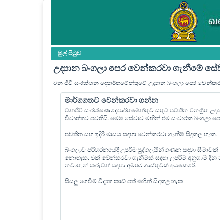
මුල් පි‍ටුව
උද්‍යාන බංගලා පෙර වෙන්කරවා ගැනීමේ සේ
වන ජීවී සංරක්ශන දෙපාර්තමේන්තුවේ උද්‍යාන බංගලා පෙර වෙන්ක
මාර්ගගතව වෙන්කරවා ගන්න
වනජීවී සංරක්ෂණ දෙපාර්තමේන්තුව සතුව පවතින වනශ්‍රිත උද
විවෘත්තව පවතියි. මෙම සේවාව මඟින් එම සංචාරක බංගලා 
පවතින සහ ඉදිරි මාසය සඳහා වෙන්කරවා ගැනීම් සිදුකල හැක.
බංගලාව පරිහරනයේදී උපරිම පුද්ගලයින් ගණන සඳහා සීමාවක්
නොහැක. එක් වෙන්කරවා ගැනීමක් සඳහා උපරිම අනුගාමී දින
නවාතැන් කරුවන් සඳහා අමතර ගාස්තුවක් අයකෙරේ.
සියලු ගෙවීම් විද්‍යුත කාඩ් පත් මඟින් සිදුකල හැක.