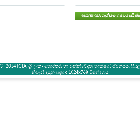
් © 2014 ICTA, ශ්‍රී ලංකා තොරතුරු හා සන්නිවේදන තාක්ෂණ ඒජන්සිය. සියලු 
නිවැරදි දසුන් සදහා: 1024x768 විභේදනය