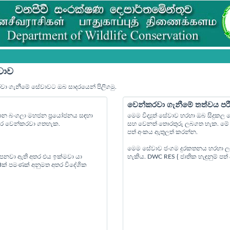
වාව
රවා ගැනීමේ සේවාවට ඔබ සාදරයෙන් පිලිගමු.
වෙන්කරවා ගැනීමේ තත්වය පර
්‍යාන බංගලා මහජන ප්‍රයෝජනය සඳහා
මෙම විද්‍යුත් සේවාව හරහා ඔබ සිදුක
පෙර වෙන්කරවා ගතහැක.
සහ වෙනත් තොරතුරු ලබගත හැක. මේ ස
පත් අංකය ඇතුලත් කරන්න.
මෙම සේවාව ජංගම දුරකතනය හරහා ල
 පනවා ඇති අතර එය ඉක්මවා යා
හැකිය. DWC RES { ජාතික හැඳුනුම් ප
 3ක් පමණක් අනුමත අතර විදේශික