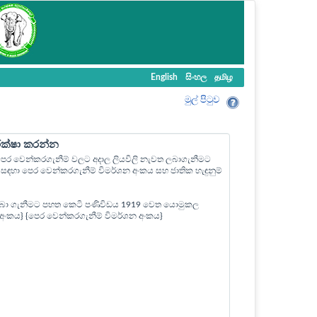
English
සිංහල
தமிழ
මුල් පි‍ටුව
ීක්ෂා කරන්න
ල පෙර වෙන්කරගැනීම් වලට අදාල ලියවිලි නැවත ලබාගැනීමට
ඳහා පෙර වෙන්කරගැනීම් විමර්ශන අංකය සහ ජාතික හැඳුනුම්
බා ගැනීමට පහත කෙටි පණිවිඩය 1919 වෙත යොමුකල
ත් අංකය} {පෙර වෙන්කරගැනීම් විමර්ශන අංකය}