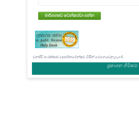
මාර්ගගතව වෙන්කරවා ගන්න
වනජීවී සංරක්ෂණ දෙපාර්තමේන්තුව විසින් මෙහෙයවනු ලැබේ.
ප්‍රකාශන හිමිකම