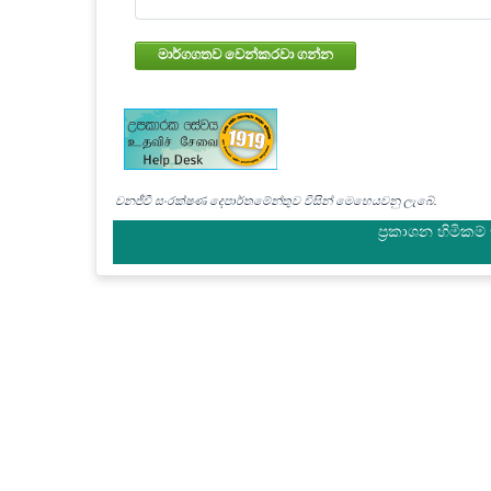
මාර්ගගතව වෙන්කරවා ගන්න
වනජීවී සංරක්ෂණ දෙපාර්තමේන්තුව විසින් මෙහෙයවනු ලැබේ.
ප්‍රකාශන හිමිකම