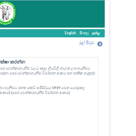
English
සිංහල
தமிழ
මුල් පි‍ටුව
ීක්ෂා කරන්න
ල පෙර වෙන්කරගැනීම් වලට අදාල ලියවිලි නැවත ලබාගැනීමට
ඳහා පෙර වෙන්කරගැනීම් විමර්ශන අංකය සහ ජාතික හැඳුනුම්
බා ගැනීමට පහත කෙටි පණිවිඩය 1919 වෙත යොමුකල
ත් අංකය} {පෙර වෙන්කරගැනීම් විමර්ශන අංකය}