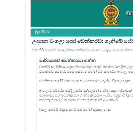
මුල් පි‍ටුව
උද්‍යාන බංගලා පෙර වෙන්කරවා ගැනීමේ සේ
වන ජීවී සංරක්ශන දෙපාර්තමේන්තුවේ උද්‍යාන බංගලා පෙර වෙන්ක
මාර්ගගතව වෙන්කරවා ගන්න
වනජීවී සංරක්ෂණ දෙපාර්තමේන්තුව සතුව පවතින වනශ්‍රිත උද
විවෘත්තව පවතියි. මෙම සේවාව මඟින් එම සංචාරක බංගලා 
පවතින සහ ඉදිරි මාසය සඳහා වෙන්කරවා ගැනීම් සිදුකල හැක.
බංගලාව පරිහරනයේදී උපරිම පුද්ගලයින් ගණන සඳහා සීමාවක්
නොහැක. එක් වෙන්කරවා ගැනීමක් සඳහා උපරිම අනුගාමී දින
නවාතැන් කරුවන් සඳහා අමතර ගාස්තුවක් අයකෙරේ.
සියලු ගෙවීම් විද්‍යුත කාඩ් පත් මඟින් සිදුකල හැක.