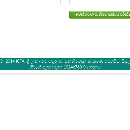
් © 2014 ICTA, ශ්‍රී ලංකා තොරතුරු හා සන්නිවේදන තාක්ෂණ ඒජන්සිය. සියලු 
නිවැරදි දසුන් සදහා: 1024x768 විභේදනය