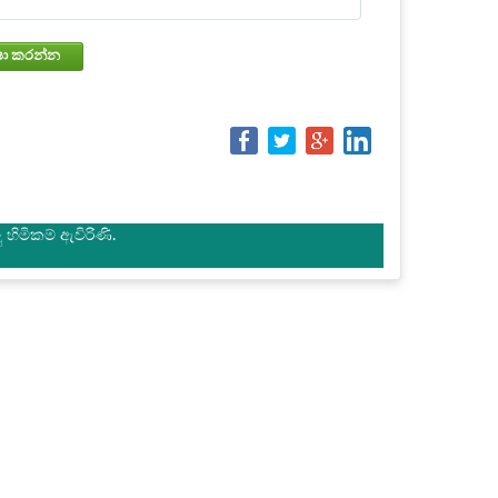
වෙන්කරවා ගැනීමේ තත්වය පරීක්ෂා කරන්න
හිමිකම් ඇවිරිණි.