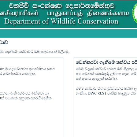
වාව
රවා ගැනීමේ සේවාවට ඔබ සාදරයෙන් පිලිගමු.
වෙන්කරවා ගැනීමේ තත්වය පර
්‍යාන බංගලා මහජන ප්‍රයෝජනය සඳහා
මෙම විද්‍යුත් සේවාව හරහා ඔබ සිදුක
පෙර වෙන්කරවා ගතහැක.
සහ වෙනත් තොරතුරු ලබගත හැක. මේ ස
පත් අංකය ඇතුලත් කරන්න.
මෙම සේවාව ජංගම දුරකතනය හරහා ල
 පනවා ඇති අතර එය ඉක්මවා යා
හැකිය. DWC RES { ජාතික හැඳුනුම් ප
 3ක් පමණක් අනුමත අතර විදේශික