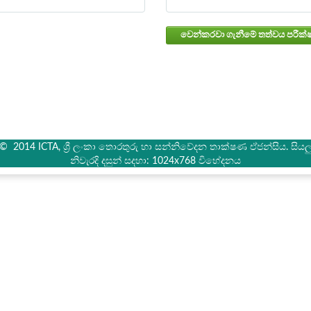
් © 2014 ICTA, ශ්‍රී ලංකා තොරතුරු හා සන්නිවේදන තාක්ෂණ ඒජන්සිය. සියලු 
නිවැරදි දසුන් සදහා: 1024x768 විභේදනය