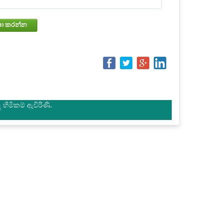
වෙන්කරවා ගැනීමේ තත්වය පරීක්ෂා කරන්න
හිමිකම් ඇවිරිණි.