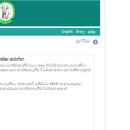
English
සිංහල
தமிழ
මුල් පි‍ටුව
ීක්ෂා කරන්න
ල පෙර වෙන්කරගැනීම් වලට අදාල ලියවිලි නැවත ලබාගැනීමට
ඳහා පෙර වෙන්කරගැනීම් විමර්ශන අංකය සහ ජාතික හැඳුනුම්
බා ගැනීමට පහත කෙටි පණිවිඩය 1919 වෙත යොමුකල
ත් අංකය} {පෙර වෙන්කරගැනීම් විමර්ශන අංකය}