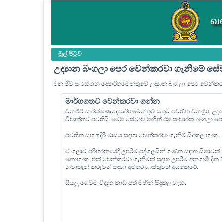
මුල් පි‍ටුව
උද්‍යාන බංගලා පෙර වෙන්කරවා ගැනීමේ සේ
වන ජීවී සංරක්ශන දෙපාර්තමේන්තුවේ උද්‍යාන බංගලා පෙර වෙන්ක
මාර්ගගතව වෙන්කරවා ගන්න
වනජීවී සංරක්ෂණ දෙපාර්තමේන්තුව සතුව පවතින වනශ්‍රිත උද
විවෘත්තව පවතියි. මෙම සේවාව මඟින් එම සංචාරක බංගලා 
පවතින සහ ඉදිරි මාසය සඳහා වෙන්කරවා ගැනීම් සිදුකල හැක.
බංගලාව පරිහරනයේදී උපරිම පුද්ගලයින් ගණන සඳහා සීමාවක්
නොහැක. එක් වෙන්කරවා ගැනීමක් සඳහා උපරිම අනුගාමී දින
නවාතැන් කරුවන් සඳහා අමතර ගාස්තුවක් අයකෙරේ.
සියලු ගෙවීම් විද්‍යුත කාඩ් පත් මඟින් සිදුකල හැක.