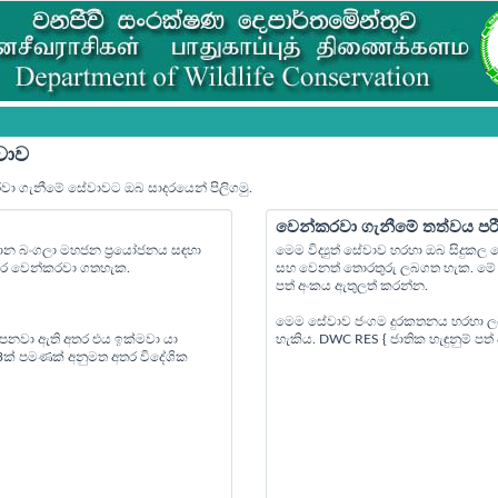
වාව
රවා ගැනීමේ සේවාවට ඔබ සාදරයෙන් පිලිගමු.
වෙන්කරවා ගැනීමේ තත්වය පර
්‍යාන බංගලා මහජන ප්‍රයෝජනය සඳහා
මෙම විද්‍යුත් සේවාව හරහා ඔබ සිදුක
පෙර වෙන්කරවා ගතහැක.
සහ වෙනත් තොරතුරු ලබගත හැක. මේ ස
පත් අංකය ඇතුලත් කරන්න.
මෙම සේවාව ජංගම දුරකතනය හරහා ල
 පනවා ඇති අතර එය ඉක්මවා යා
හැකිය. DWC RES { ජාතික හැඳුනුම් ප
 3ක් පමණක් අනුමත අතර විදේශික