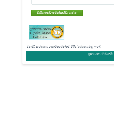
මාර්ගගතව වෙන්කරවා ගන්න
වනජීවී සංරක්ෂණ දෙපාර්තමේන්තුව විසින් මෙහෙයවනු ලැබේ.
ප්‍රකාශන හිමිකම