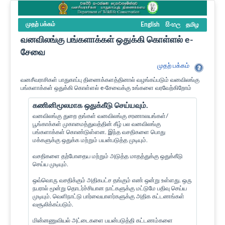
முதற் பக்கம்
English
සිංහල
தமிழ
வனவிலங்கு பங்களாக்கள் ஒதுக்கி கொள்ளல் e-
சேவை
முதற் பக்கம்
வனசீவராசிகள் பாதுகாப்பு திணைக்களத்தினால் வழங்கப்படும் வனவிலங்கு
பங்களாக்கள் ஒதுக்கி கொள்ளல் e-சேவைக்கு உங்களை வரவேற்கிறோம்
கணினிமூலமாக ஒதுக்கீடு செய்யவும்.
வனவிலங்கு துறை தங்கள் வனவிலங்கு சரணாலயங்கள்/
பூங்காக்கள் முகாமைத்துவத்தின் கீழ் பல வனவிலங்கு
பங்களாக்கள் கொண்டுள்ளன. இந்த வசதிகளை பொது
மக்களுக்கு ஒதுக்க மற்றும் பயன்படுத்த முடியும்.
வசதிகளை தற்போதைய மற்றும் அடுத்த மாதத்துக்கு ஒதுக்கீடு
செய்ய முடியும்.
ஒவ்வொரு வசதிக்கும் அதிகபட்ச தங்கும் எண் ஒன்று உள்ளது. ஒரு
நபரால் மூன்று தொடர்ச்சியான நாட்களுக்கு மட்டுமே பதிவு செய்ய
முடியும். வெளிநாட்டு பார்வையாளர்களுக்கு அதிக கட்டணங்கள்
வசூலிக்கப்படும்.
மின்னணுவியல் அட்டைகளை பயன்படுத்தி கட்டணம்களை