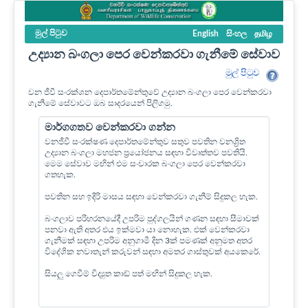
මුල් පි‍ටුව
English
සිංහල
தமிழ
උද්‍යාන බංගලා පෙර වෙන්කරවා ගැනීමේ සේවාව
මුල් පි‍ටුව
වන ජීවී සංරක්ශන දෙපාර්තමේන්තුවේ උද්‍යාන බංගලා පෙර වෙන්කරවා
ගැනීමේ සේවාවට ඔබ සාදරයෙන් පිලිගමු.
මාර්ගගතව වෙන්කරවා ගන්න
වනජීවී සංරක්ෂණ දෙපාර්තමේන්තුව සතුව පවතින වනශ්‍රිත
උද්‍යාන බංගලා මහජන ප්‍රයෝජනය සඳහා විවෘත්තව පවතියි.
මෙම සේවාව මඟින් එම සංචාරක බංගලා පෙර වෙන්කරවා
ගතහැක.
පවතින සහ ඉදිරි මාසය සඳහා වෙන්කරවා ගැනීම් සිදුකල හැක.
බංගලාව පරිහරනයේදී උපරිම පුද්ගලයින් ගණන සඳහා සීමාවක්
පනවා ඇති අතර එය ඉක්මවා යා නොහැක. එක් වෙන්කරවා
ගැනීමක් සඳහා උපරිම අනුගාමී දින 3ක් පමණක් අනුමත අතර
විදේශික නවාතැන් කරුවන් සඳහා අමතර ගාස්තුවක් අයකෙරේ.
සියලු ගෙවීම් විද්‍යුත කාඩ් පත් මඟින් සිදුකල හැක.