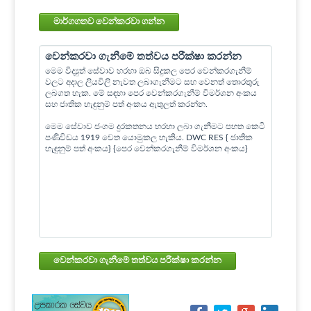
මාර්ගගතව වෙන්කරවා ගන්න
වෙන්කරවා ගැනීමේ තත්වය පරීක්ෂා කරන්න
මෙම විද්‍යුත් සේවාව හරහා ඔබ සිදුකල පෙර වෙන්කරගැනීම්
වලට අදාල ලියවිලි නැවත ලබාගැනීමට සහ වෙනත් තොරතුරු
ලබගත හැක. මේ සඳහා පෙර වෙන්කරගැනීම් විමර්ශන අංකය
සහ ජාතික හැඳුනුම් පත් අංකය ඇතුලත් කරන්න.
මෙම සේවාව ජංගම දුරකතනය හරහා ලබා ගැනීමට පහත කෙටි
පණිවිඩය 1919 වෙත යොමුකල හැකිය. DWC RES { ජාතික
හැඳුනුම් පත් අංකය} {පෙර වෙන්කරගැනීම් විමර්ශන අංකය}
වෙන්කරවා ගැනීමේ තත්වය පරීක්ෂා කරන්න