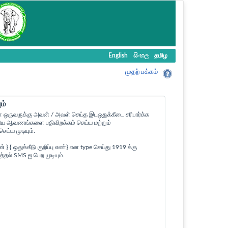
English
සිංහල
தமிழ
முதற் பக்கம்
ம்
ள ஒருவருக்கு அவன் / அவள் செய்த இடஒதுக்கீடை சரிபார்க்க
ன உரிய ஆவணங்களை பதிவிறக்கம் செய்ய மற்றும்
ய்ய முடியும்.
 ஒதுக்கீடு குறிப்பு எண்} என type செய்து 1919 க்கு
த்தல் SMS ஐ பெற முடியும்.