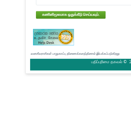
கணினிமூலமாக ஒதுக்கீடு செய்யவும்.
வனசீவராசிகள் பாதுகாப்பு திணைக்களத்தினால் இயக்கப்படுகிறது
பதிப்புரிமை தகவல் © 