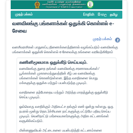
முதற் பக்கம்
English
සිංහල
தமிழ
வனவிலங்கு பங்களாக்கள் ஒதுக்கி கொள்ளல் e-
சேவை
முதற் பக்கம்
வனசீவராசிகள் பாதுகாப்பு திணைக்களத்தினால் வழங்கப்படும் வனவிலங்கு
பங்களாக்கள் ஒதுக்கி கொள்ளல் e-சேவைக்கு உங்களை வரவேற்கிறோம்
கணினிமூலமாக ஒதுக்கீடு செய்யவும்.
வனவிலங்கு துறை தங்கள் வனவிலங்கு சரணாலயங்கள்/
பூங்காக்கள் முகாமைத்துவத்தின் கீழ் பல வனவிலங்கு
பங்களாக்கள் கொண்டுள்ளன. இந்த வசதிகளை பொது
மக்களுக்கு ஒதுக்க மற்றும் பயன்படுத்த முடியும்.
வசதிகளை தற்போதைய மற்றும் அடுத்த மாதத்துக்கு ஒதுக்கீடு
செய்ய முடியும்.
ஒவ்வொரு வசதிக்கும் அதிகபட்ச தங்கும் எண் ஒன்று உள்ளது. ஒரு
நபரால் மூன்று தொடர்ச்சியான நாட்களுக்கு மட்டுமே பதிவு செய்ய
முடியும். வெளிநாட்டு பார்வையாளர்களுக்கு அதிக கட்டணங்கள்
வசூலிக்கப்படும்.
மின்னணுவியல் அட்டைகளை பயன்படுத்தி கட்டணம்களை