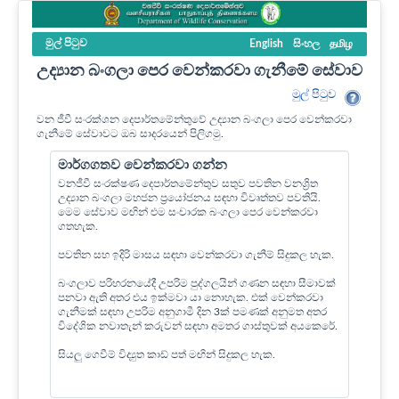
මුල් පි‍ටුව
English
සිංහල
தமிழ
උද්‍යාන බංගලා පෙර වෙන්කරවා ගැනීමේ සේවාව
මුල් පි‍ටුව
වන ජීවී සංරක්ශන දෙපාර්තමේන්තුවේ උද්‍යාන බංගලා පෙර වෙන්කරවා
ගැනීමේ සේවාවට ඔබ සාදරයෙන් පිලිගමු.
මාර්ගගතව වෙන්කරවා ගන්න
වනජීවී සංරක්ෂණ දෙපාර්තමේන්තුව සතුව පවතින වනශ්‍රිත
උද්‍යාන බංගලා මහජන ප්‍රයෝජනය සඳහා විවෘත්තව පවතියි.
මෙම සේවාව මඟින් එම සංචාරක බංගලා පෙර වෙන්කරවා
ගතහැක.
පවතින සහ ඉදිරි මාසය සඳහා වෙන්කරවා ගැනීම් සිදුකල හැක.
බංගලාව පරිහරනයේදී උපරිම පුද්ගලයින් ගණන සඳහා සීමාවක්
පනවා ඇති අතර එය ඉක්මවා යා නොහැක. එක් වෙන්කරවා
ගැනීමක් සඳහා උපරිම අනුගාමී දින 3ක් පමණක් අනුමත අතර
විදේශික නවාතැන් කරුවන් සඳහා අමතර ගාස්තුවක් අයකෙරේ.
සියලු ගෙවීම් විද්‍යුත කාඩ් පත් මඟින් සිදුකල හැක.