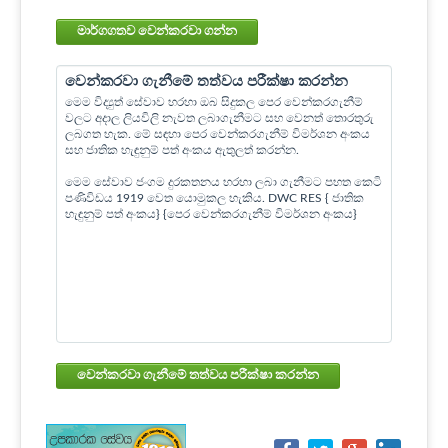
මාර්ගගතව වෙන්කරවා ගන්න
වෙන්කරවා ගැනීමේ තත්වය පරීක්ෂා කරන්න
මෙම විද්‍යුත් සේවාව හරහා ඔබ සිදුකල පෙර වෙන්කරගැනීම්
වලට අදාල ලියවිලි නැවත ලබාගැනීමට සහ වෙනත් තොරතුරු
ලබගත හැක. මේ සඳහා පෙර වෙන්කරගැනීම් විමර්ශන අංකය
සහ ජාතික හැඳුනුම් පත් අංකය ඇතුලත් කරන්න.
මෙම සේවාව ජංගම දුරකතනය හරහා ලබා ගැනීමට පහත කෙටි
පණිවිඩය 1919 වෙත යොමුකල හැකිය. DWC RES { ජාතික
හැඳුනුම් පත් අංකය} {පෙර වෙන්කරගැනීම් විමර්ශන අංකය}
වෙන්කරවා ගැනීමේ තත්වය පරීක්ෂා කරන්න