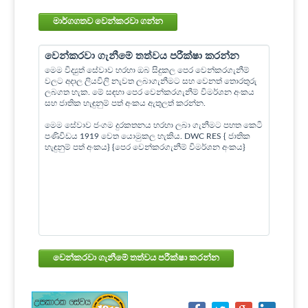
මාර්ගගතව වෙන්කරවා ගන්න
වෙන්කරවා ගැනීමේ තත්වය පරීක්ෂා කරන්න
මෙම විද්‍යුත් සේවාව හරහා ඔබ සිදුකල පෙර වෙන්කරගැනීම්
වලට අදාල ලියවිලි නැවත ලබාගැනීමට සහ වෙනත් තොරතුරු
ලබගත හැක. මේ සඳහා පෙර වෙන්කරගැනීම් විමර්ශන අංකය
සහ ජාතික හැඳුනුම් පත් අංකය ඇතුලත් කරන්න.
මෙම සේවාව ජංගම දුරකතනය හරහා ලබා ගැනීමට පහත කෙටි
පණිවිඩය 1919 වෙත යොමුකල හැකිය. DWC RES { ජාතික
හැඳුනුම් පත් අංකය} {පෙර වෙන්කරගැනීම් විමර්ශන අංකය}
වෙන්කරවා ගැනීමේ තත්වය පරීක්ෂා කරන්න