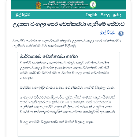
මුල් පි‍ටුව
English
සිංහල
தமிழ
උද්‍යාන බංගලා පෙර වෙන්කරවා ගැනීමේ සේවාව
මුල් පි‍ටුව
වන ජීවී සංරක්ශන දෙපාර්තමේන්තුවේ උද්‍යාන බංගලා පෙර වෙන්කරවා
ගැනීමේ සේවාවට ඔබ සාදරයෙන් පිලිගමු.
මාර්ගගතව වෙන්කරවා ගන්න
වනජීවී සංරක්ෂණ දෙපාර්තමේන්තුව සතුව පවතින වනශ්‍රිත
උද්‍යාන බංගලා මහජන ප්‍රයෝජනය සඳහා විවෘත්තව පවතියි.
මෙම සේවාව මඟින් එම සංචාරක බංගලා පෙර වෙන්කරවා
ගතහැක.
පවතින සහ ඉදිරි මාසය සඳහා වෙන්කරවා ගැනීම් සිදුකල හැක.
බංගලාව පරිහරනයේදී උපරිම පුද්ගලයින් ගණන සඳහා සීමාවක්
පනවා ඇති අතර එය ඉක්මවා යා නොහැක. එක් වෙන්කරවා
ගැනීමක් සඳහා උපරිම අනුගාමී දින 3ක් පමණක් අනුමත අතර
විදේශික නවාතැන් කරුවන් සඳහා අමතර ගාස්තුවක් අයකෙරේ.
සියලු ගෙවීම් විද්‍යුත කාඩ් පත් මඟින් සිදුකල හැක.