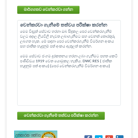
මාර්ගගතව වෙන්කරවා ගන්න
වෙන්කරවා ගැනීමේ තත්වය පරීක්ෂා කරන්න
මෙම විද්‍යුත් සේවාව හරහා ඔබ සිදුකල පෙර වෙන්කරගැනීම්
වලට අදාල ලියවිලි නැවත ලබාගැනීමට සහ වෙනත් තොරතුරු
ලබගත හැක. මේ සඳහා පෙර වෙන්කරගැනීම් විමර්ශන අංකය
සහ ජාතික හැඳුනුම් පත් අංකය ඇතුලත් කරන්න.
මෙම සේවාව ජංගම දුරකතනය හරහා ලබා ගැනීමට පහත කෙටි
පණිවිඩය 1919 වෙත යොමුකල හැකිය. DWC RES { ජාතික
හැඳුනුම් පත් අංකය} {පෙර වෙන්කරගැනීම් විමර්ශන අංකය}
වෙන්කරවා ගැනීමේ තත්වය පරීක්ෂා කරන්න