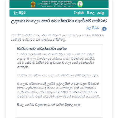
මුල් පි‍ටුව
English
සිංහල
தமிழ
උද්‍යාන බංගලා පෙර වෙන්කරවා ගැනීමේ සේවාව
මුල් පි‍ටුව
වන ජීවී සංරක්ශන දෙපාර්තමේන්තුවේ උද්‍යාන බංගලා පෙර වෙන්කරවා
ගැනීමේ සේවාවට ඔබ සාදරයෙන් පිලිගමු.
මාර්ගගතව වෙන්කරවා ගන්න
වනජීවී සංරක්ෂණ දෙපාර්තමේන්තුව සතුව පවතින වනශ්‍රිත
උද්‍යාන බංගලා මහජන ප්‍රයෝජනය සඳහා විවෘත්තව පවතියි.
මෙම සේවාව මඟින් එම සංචාරක බංගලා පෙර වෙන්කරවා
ගතහැක.
පවතින සහ ඉදිරි මාසය සඳහා වෙන්කරවා ගැනීම් සිදුකල හැක.
බංගලාව පරිහරනයේදී උපරිම පුද්ගලයින් ගණන සඳහා සීමාවක්
පනවා ඇති අතර එය ඉක්මවා යා නොහැක. එක් වෙන්කරවා
ගැනීමක් සඳහා උපරිම අනුගාමී දින 3ක් පමණක් අනුමත අතර
විදේශික නවාතැන් කරුවන් සඳහා අමතර ගාස්තුවක් අයකෙරේ.
සියලු ගෙවීම් විද්‍යුත කාඩ් පත් මඟින් සිදුකල හැක.