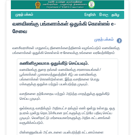
முதற் பக்கம்
English
සිංහල
தமிழ
வனவிலங்கு பங்களாக்கள் ஒதுக்கி கொள்ளல் e-
சேவை
முதற் பக்கம்
வனசீவராசிகள் பாதுகாப்பு திணைக்களத்தினால் வழங்கப்படும் வனவிலங்கு
பங்களாக்கள் ஒதுக்கி கொள்ளல் e-சேவைக்கு உங்களை வரவேற்கிறோம்
கணினிமூலமாக ஒதுக்கீடு செய்யவும்.
வனவிலங்கு துறை தங்கள் வனவிலங்கு சரணாலயங்கள்/
பூங்காக்கள் முகாமைத்துவத்தின் கீழ் பல வனவிலங்கு
பங்களாக்கள் கொண்டுள்ளன. இந்த வசதிகளை பொது
மக்களுக்கு ஒதுக்க மற்றும் பயன்படுத்த முடியும்.
வசதிகளை தற்போதைய மற்றும் அடுத்த மாதத்துக்கு ஒதுக்கீடு
செய்ய முடியும்.
ஒவ்வொரு வசதிக்கும் அதிகபட்ச தங்கும் எண் ஒன்று உள்ளது. ஒரு
நபரால் மூன்று தொடர்ச்சியான நாட்களுக்கு மட்டுமே பதிவு செய்ய
முடியும். வெளிநாட்டு பார்வையாளர்களுக்கு அதிக கட்டணங்கள்
வசூலிக்கப்படும்.
மின்னணுவியல் அட்டைகளை பயன்படுத்தி கட்டணம்களை