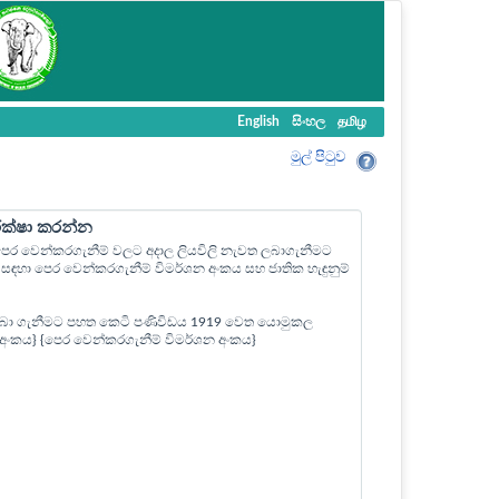
English
සිංහල
தமிழ
මුල් පි‍ටුව
ීක්ෂා කරන්න
ල පෙර වෙන්කරගැනීම් වලට අදාල ලියවිලි නැවත ලබාගැනීමට
ඳහා පෙර වෙන්කරගැනීම් විමර්ශන අංකය සහ ජාතික හැඳුනුම්
බා ගැනීමට පහත කෙටි පණිවිඩය 1919 වෙත යොමුකල
ත් අංකය} {පෙර වෙන්කරගැනීම් විමර්ශන අංකය}