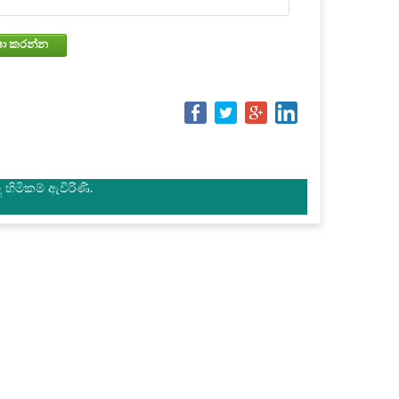
වෙන්කරවා ගැනීමේ තත්වය පරීක්ෂා කරන්න
හිමිකම් ඇවිරිණි.