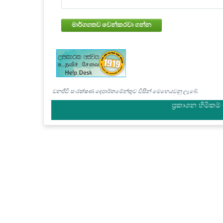
මාර්ගගතව වෙන්කරවා ගන්න
වනජීවී සංරක්ෂණ දෙපාර්තමේන්තුව විසින් මෙහෙයවනු ලැබේ.
ප්‍රකාශන හිමිකම