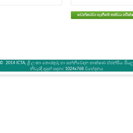
් © 2014 ICTA, ශ්‍රී ලංකා තොරතුරු හා සන්නිවේදන තාක්ෂණ ඒජන්සිය. සියලු 
නිවැරදි දසුන් සදහා: 1024x768 විභේදනය