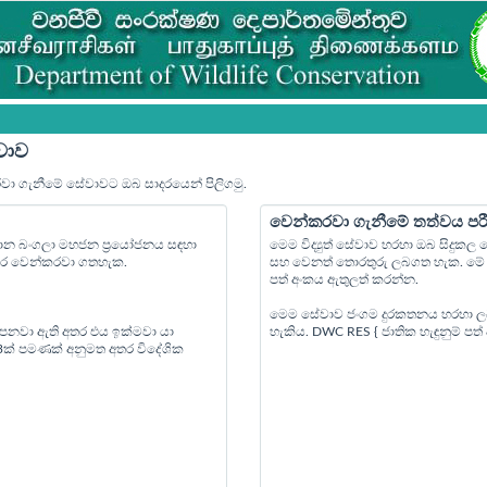
වාව
රවා ගැනීමේ සේවාවට ඔබ සාදරයෙන් පිලිගමු.
වෙන්කරවා ගැනීමේ තත්වය පර
්‍යාන බංගලා මහජන ප්‍රයෝජනය සඳහා
මෙම විද්‍යුත් සේවාව හරහා ඔබ සිදුක
පෙර වෙන්කරවා ගතහැක.
සහ වෙනත් තොරතුරු ලබගත හැක. මේ ස
පත් අංකය ඇතුලත් කරන්න.
මෙම සේවාව ජංගම දුරකතනය හරහා ල
 පනවා ඇති අතර එය ඉක්මවා යා
හැකිය. DWC RES { ජාතික හැඳුනුම් ප
 3ක් පමණක් අනුමත අතර විදේශික