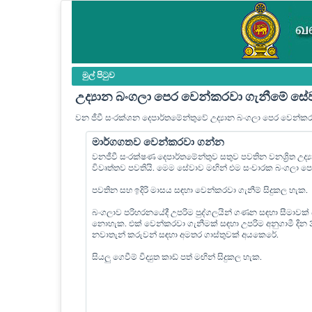
මුල් පි‍ටුව
උද්‍යාන බංගලා පෙර වෙන්කරවා ගැනීමේ සේ
වන ජීවී සංරක්ශන දෙපාර්තමේන්තුවේ උද්‍යාන බංගලා පෙර වෙන්ක
මාර්ගගතව වෙන්කරවා ගන්න
වනජීවී සංරක්ෂණ දෙපාර්තමේන්තුව සතුව පවතින වනශ්‍රිත උද
විවෘත්තව පවතියි. මෙම සේවාව මඟින් එම සංචාරක බංගලා 
පවතින සහ ඉදිරි මාසය සඳහා වෙන්කරවා ගැනීම් සිදුකල හැක.
බංගලාව පරිහරනයේදී උපරිම පුද්ගලයින් ගණන සඳහා සීමාවක්
නොහැක. එක් වෙන්කරවා ගැනීමක් සඳහා උපරිම අනුගාමී දින
නවාතැන් කරුවන් සඳහා අමතර ගාස්තුවක් අයකෙරේ.
සියලු ගෙවීම් විද්‍යුත කාඩ් පත් මඟින් සිදුකල හැක.