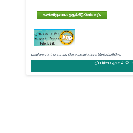
கணினிமூலமாக ஒதுக்கீடு செய்யவும்.
வனசீவராசிகள் பாதுகாப்பு திணைக்களத்தினால் இயக்கப்படுகிறது
பதிப்புரிமை தகவல் © 