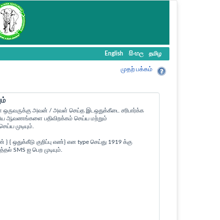
English
සිංහල
தமிழ
முதற் பக்கம்
ம்
ள ஒருவருக்கு அவன் / அவள் செய்த இடஒதுக்கீடை சரிபார்க்க
ன உரிய ஆவணங்களை பதிவிறக்கம் செய்ய மற்றும்
ய்ய முடியும்.
 ஒதுக்கீடு குறிப்பு எண்} என type செய்து 1919 க்கு
த்தல் SMS ஐ பெற முடியும்.