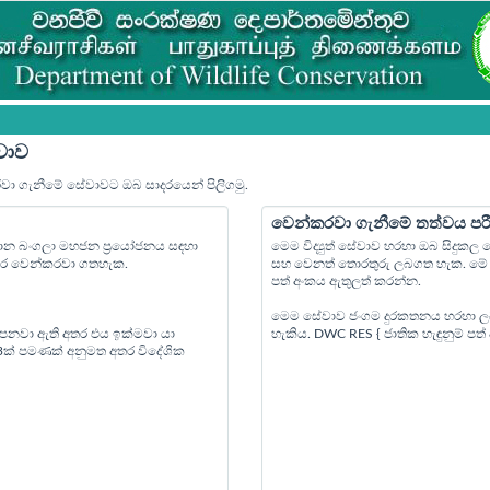
වාව
රවා ගැනීමේ සේවාවට ඔබ සාදරයෙන් පිලිගමු.
වෙන්කරවා ගැනීමේ තත්වය පර
්‍යාන බංගලා මහජන ප්‍රයෝජනය සඳහා
මෙම විද්‍යුත් සේවාව හරහා ඔබ සිදුක
පෙර වෙන්කරවා ගතහැක.
සහ වෙනත් තොරතුරු ලබගත හැක. මේ ස
පත් අංකය ඇතුලත් කරන්න.
මෙම සේවාව ජංගම දුරකතනය හරහා ල
 පනවා ඇති අතර එය ඉක්මවා යා
හැකිය. DWC RES { ජාතික හැඳුනුම් ප
 3ක් පමණක් අනුමත අතර විදේශික