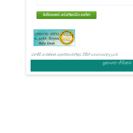
මාර්ගගතව වෙන්කරවා ගන්න
වනජීවී සංරක්ෂණ දෙපාර්තමේන්තුව විසින් මෙහෙයවනු ලැබේ.
ප්‍රකාශන හිමිකම