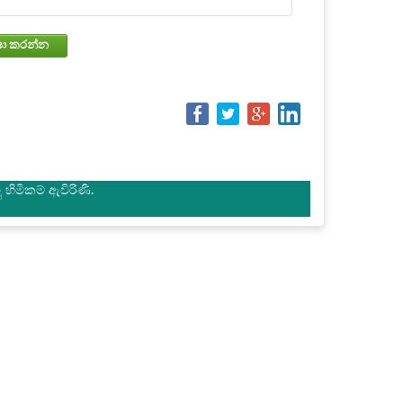
වෙන්කරවා ගැනීමේ තත්වය පරීක්ෂා කරන්න
හිමිකම් ඇවිරිණි.