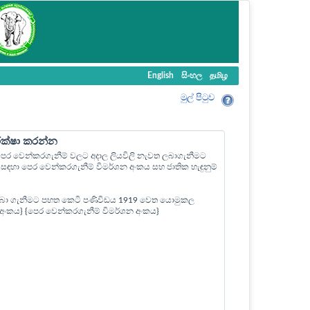
English
සිංහල
தமிழ
මුල් පි‍ටුව
ීක්ෂා කරන්න
ල පෙර වෙන්කරගැනීම් වලට අදාල ලියවිලි නැවත ලබාගැනීමට
ඳහා පෙර වෙන්කරගැනීම් විමර්ශන අංකය සහ ජාතික හැඳුනුම්
බා ගැනීමට පහත කෙටි පණිවිඩය 1919 වෙත යොමුකල
ත් අංකය} {පෙර වෙන්කරගැනීම් විමර්ශන අංකය}