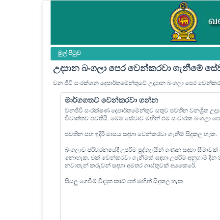
මුල් පි‍ටුව
උද්‍යාන බංගලා පෙර වෙන්කරවා ගැනීමේ සේ
වන ජීවී සංරක්ශන දෙපාර්තමේන්තුවේ උද්‍යාන බංගලා පෙර වෙන්ක
මාර්ගගතව වෙන්කරවා ගන්න
වනජීවී සංරක්ෂණ දෙපාර්තමේන්තුව සතුව පවතින වනශ්‍රිත උද
විවෘත්තව පවතියි. මෙම සේවාව මඟින් එම සංචාරක බංගලා 
පවතින සහ ඉදිරි මාසය සඳහා වෙන්කරවා ගැනීම් සිදුකල හැක.
බංගලාව පරිහරනයේදී උපරිම පුද්ගලයින් ගණන සඳහා සීමාවක්
නොහැක. එක් වෙන්කරවා ගැනීමක් සඳහා උපරිම අනුගාමී දින
නවාතැන් කරුවන් සඳහා අමතර ගාස්තුවක් අයකෙරේ.
සියලු ගෙවීම් විද්‍යුත කාඩ් පත් මඟින් සිදුකල හැක.