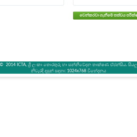
් © 2014 ICTA, ශ්‍රී ලංකා තොරතුරු හා සන්නිවේදන තාක්ෂණ ඒජන්සිය. සියලු 
නිවැරදි දසුන් සදහා: 1024x768 විභේදනය