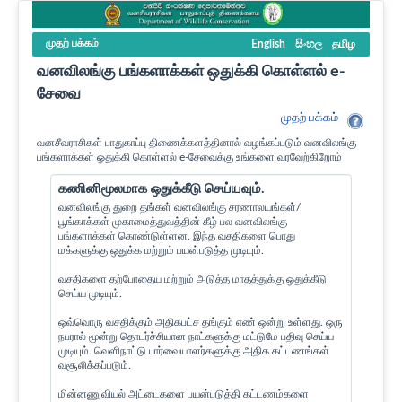
முதற் பக்கம்
English
සිංහල
தமிழ
வனவிலங்கு பங்களாக்கள் ஒதுக்கி கொள்ளல் e-
சேவை
முதற் பக்கம்
வனசீவராசிகள் பாதுகாப்பு திணைக்களத்தினால் வழங்கப்படும் வனவிலங்கு
பங்களாக்கள் ஒதுக்கி கொள்ளல் e-சேவைக்கு உங்களை வரவேற்கிறோம்
கணினிமூலமாக ஒதுக்கீடு செய்யவும்.
வனவிலங்கு துறை தங்கள் வனவிலங்கு சரணாலயங்கள்/
பூங்காக்கள் முகாமைத்துவத்தின் கீழ் பல வனவிலங்கு
பங்களாக்கள் கொண்டுள்ளன. இந்த வசதிகளை பொது
மக்களுக்கு ஒதுக்க மற்றும் பயன்படுத்த முடியும்.
வசதிகளை தற்போதைய மற்றும் அடுத்த மாதத்துக்கு ஒதுக்கீடு
செய்ய முடியும்.
ஒவ்வொரு வசதிக்கும் அதிகபட்ச தங்கும் எண் ஒன்று உள்ளது. ஒரு
நபரால் மூன்று தொடர்ச்சியான நாட்களுக்கு மட்டுமே பதிவு செய்ய
முடியும். வெளிநாட்டு பார்வையாளர்களுக்கு அதிக கட்டணங்கள்
வசூலிக்கப்படும்.
மின்னணுவியல் அட்டைகளை பயன்படுத்தி கட்டணம்களை