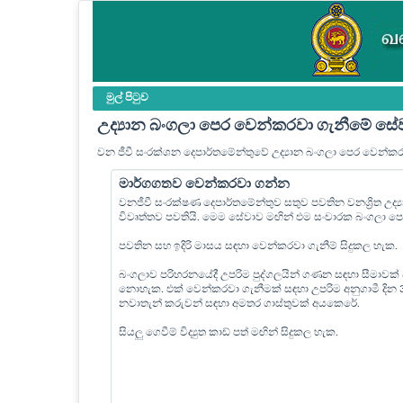
මුල් පි‍ටුව
උද්‍යාන බංගලා පෙර වෙන්කරවා ගැනීමේ සේ
වන ජීවී සංරක්ශන දෙපාර්තමේන්තුවේ උද්‍යාන බංගලා පෙර වෙන්ක
මාර්ගගතව වෙන්කරවා ගන්න
වනජීවී සංරක්ෂණ දෙපාර්තමේන්තුව සතුව පවතින වනශ්‍රිත උද
විවෘත්තව පවතියි. මෙම සේවාව මඟින් එම සංචාරක බංගලා 
පවතින සහ ඉදිරි මාසය සඳහා වෙන්කරවා ගැනීම් සිදුකල හැක.
බංගලාව පරිහරනයේදී උපරිම පුද්ගලයින් ගණන සඳහා සීමාවක්
නොහැක. එක් වෙන්කරවා ගැනීමක් සඳහා උපරිම අනුගාමී දින
නවාතැන් කරුවන් සඳහා අමතර ගාස්තුවක් අයකෙරේ.
සියලු ගෙවීම් විද්‍යුත කාඩ් පත් මඟින් සිදුකල හැක.