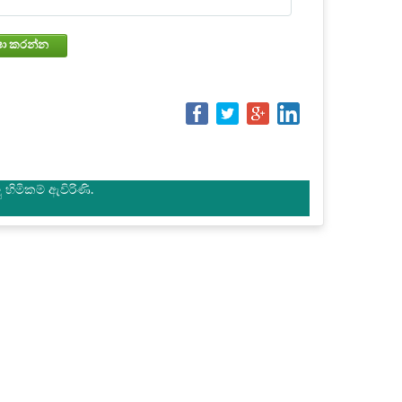
වෙන්කරවා ගැනීමේ තත්වය පරීක්ෂා කරන්න
හිමිකම් ඇවිරිණි.