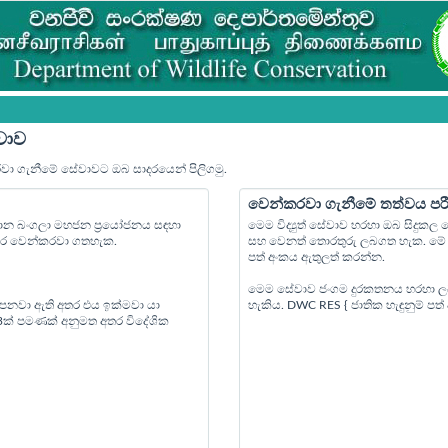
වාව
රවා ගැනීමේ සේවාවට ඔබ සාදරයෙන් පිලිගමු.
වෙන්කරවා ගැනීමේ තත්වය පර
්‍යාන බංගලා මහජන ප්‍රයෝජනය සඳහා
මෙම විද්‍යුත් සේවාව හරහා ඔබ සිදුක
පෙර වෙන්කරවා ගතහැක.
සහ වෙනත් තොරතුරු ලබගත හැක. මේ ස
පත් අංකය ඇතුලත් කරන්න.
මෙම සේවාව ජංගම දුරකතනය හරහා ල
 පනවා ඇති අතර එය ඉක්මවා යා
හැකිය. DWC RES { ජාතික හැඳුනුම් ප
 3ක් පමණක් අනුමත අතර විදේශික