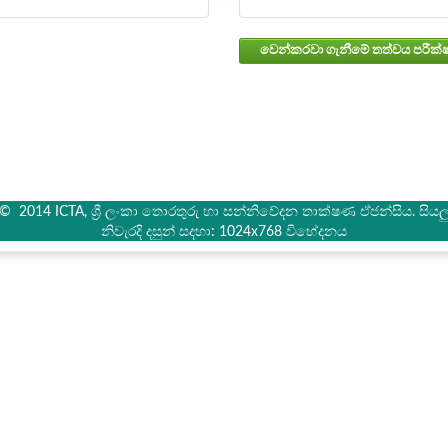
් © 2014 ICTA, ශ්‍රී ලංකා තොරතුරු හා සන්නිවේදන තාක්ෂණ ඒජන්සිය. සියලු 
නිවැරදි දසුන් සදහා: 1024x768 විභේදනය