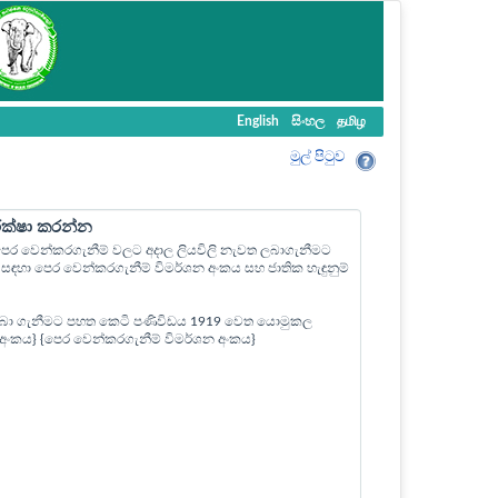
English
සිංහල
தமிழ
මුල් පි‍ටුව
ීක්ෂා කරන්න
ල පෙර වෙන්කරගැනීම් වලට අදාල ලියවිලි නැවත ලබාගැනීමට
ඳහා පෙර වෙන්කරගැනීම් විමර්ශන අංකය සහ ජාතික හැඳුනුම්
බා ගැනීමට පහත කෙටි පණිවිඩය 1919 වෙත යොමුකල
ත් අංකය} {පෙර වෙන්කරගැනීම් විමර්ශන අංකය}