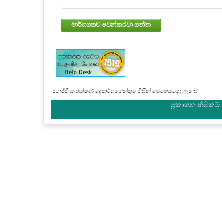
මාර්ගගතව වෙන්කරවා ගන්න
වනජීවී සංරක්ෂණ දෙපාර්තමේන්තුව විසින් මෙහෙයවනු ලැබේ.
ප්‍රකාශන හිමිකම