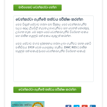
මාර්ගගතව වෙන්කරවා ගන්න
වෙන්කරවා ගැනීමේ තත්වය පරීක්ෂා කරන්න
මෙම විද්‍යුත් සේවාව හරහා ඔබ සිදුකල පෙර වෙන්කරගැනීම්
වලට අදාල ලියවිලි නැවත ලබාගැනීමට සහ වෙනත් තොරතුරු
ලබගත හැක. මේ සඳහා පෙර වෙන්කරගැනීම් විමර්ශන අංකය
සහ ජාතික හැඳුනුම් පත් අංකය ඇතුලත් කරන්න.
මෙම සේවාව ජංගම දුරකතනය හරහා ලබා ගැනීමට පහත කෙටි
පණිවිඩය 1919 වෙත යොමුකල හැකිය. DWC RES { ජාතික
හැඳුනුම් පත් අංකය} {පෙර වෙන්කරගැනීම් විමර්ශන අංකය}
වෙන්කරවා ගැනීමේ තත්වය පරීක්ෂා කරන්න