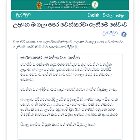
මුල් පි‍ටුව
English
සිංහල
தமிழ
උද්‍යාන බංගලා පෙර වෙන්කරවා ගැනීමේ සේවාව
මුල් පි‍ටුව
වන ජීවී සංරක්ශන දෙපාර්තමේන්තුවේ උද්‍යාන බංගලා පෙර වෙන්කරවා
ගැනීමේ සේවාවට ඔබ සාදරයෙන් පිලිගමු.
මාර්ගගතව වෙන්කරවා ගන්න
වනජීවී සංරක්ෂණ දෙපාර්තමේන්තුව සතුව පවතින වනශ්‍රිත
උද්‍යාන බංගලා මහජන ප්‍රයෝජනය සඳහා විවෘත්තව පවතියි.
මෙම සේවාව මඟින් එම සංචාරක බංගලා පෙර වෙන්කරවා
ගතහැක.
පවතින සහ ඉදිරි මාසය සඳහා වෙන්කරවා ගැනීම් සිදුකල හැක.
බංගලාව පරිහරනයේදී උපරිම පුද්ගලයින් ගණන සඳහා සීමාවක්
පනවා ඇති අතර එය ඉක්මවා යා නොහැක. එක් වෙන්කරවා
ගැනීමක් සඳහා උපරිම අනුගාමී දින 3ක් පමණක් අනුමත අතර
විදේශික නවාතැන් කරුවන් සඳහා අමතර ගාස්තුවක් අයකෙරේ.
සියලු ගෙවීම් විද්‍යුත කාඩ් පත් මඟින් සිදුකල හැක.