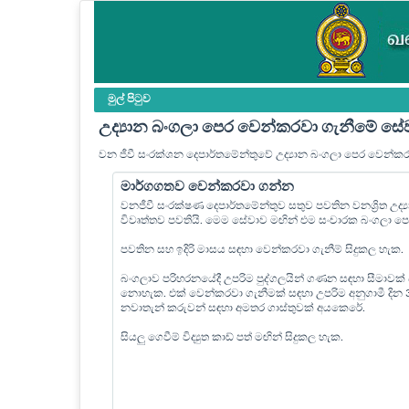
මුල් පි‍ටුව
උද්‍යාන බංගලා පෙර වෙන්කරවා ගැනීමේ සේ
වන ජීවී සංරක්ශන දෙපාර්තමේන්තුවේ උද්‍යාන බංගලා පෙර වෙන්ක
මාර්ගගතව වෙන්කරවා ගන්න
වනජීවී සංරක්ෂණ දෙපාර්තමේන්තුව සතුව පවතින වනශ්‍රිත උද
විවෘත්තව පවතියි. මෙම සේවාව මඟින් එම සංචාරක බංගලා 
පවතින සහ ඉදිරි මාසය සඳහා වෙන්කරවා ගැනීම් සිදුකල හැක.
බංගලාව පරිහරනයේදී උපරිම පුද්ගලයින් ගණන සඳහා සීමාවක්
නොහැක. එක් වෙන්කරවා ගැනීමක් සඳහා උපරිම අනුගාමී දින
නවාතැන් කරුවන් සඳහා අමතර ගාස්තුවක් අයකෙරේ.
සියලු ගෙවීම් විද්‍යුත කාඩ් පත් මඟින් සිදුකල හැක.