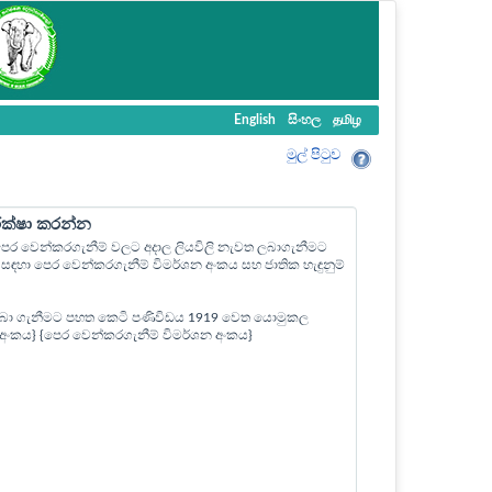
English
සිංහල
தமிழ
මුල් පි‍ටුව
ීක්ෂා කරන්න
ල පෙර වෙන්කරගැනීම් වලට අදාල ලියවිලි නැවත ලබාගැනීමට
ඳහා පෙර වෙන්කරගැනීම් විමර්ශන අංකය සහ ජාතික හැඳුනුම්
බා ගැනීමට පහත කෙටි පණිවිඩය 1919 වෙත යොමුකල
ත් අංකය} {පෙර වෙන්කරගැනීම් විමර්ශන අංකය}