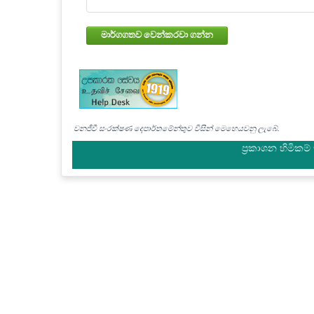
මාර්ගගතව වෙන්කරවා ගන්න
වනජීවී සංරක්ෂණ දෙපාර්තමේන්තුව විසින් මෙහෙයවනු ලැබේ.
ප්‍රකාශන හිමිකම