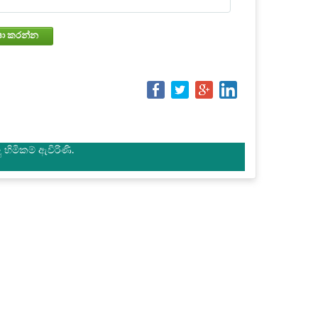
වෙන්කරවා ගැනීමේ තත්වය පරීක්ෂා කරන්න
හිමිකම් ඇවිරිණි.