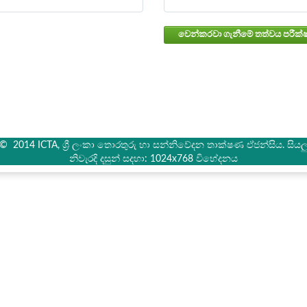
් © 2014 ICTA, ශ්‍රී ලංකා තොරතුරු හා සන්නිවේදන තාක්ෂණ ඒජන්සිය. සියලු 
නිවැරදි දසුන් සදහා: 1024x768 විභේදනය