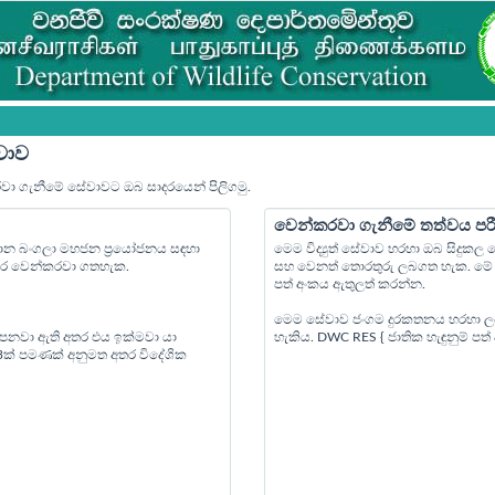
වාව
රවා ගැනීමේ සේවාවට ඔබ සාදරයෙන් පිලිගමු.
වෙන්කරවා ගැනීමේ තත්වය පර
්‍යාන බංගලා මහජන ප්‍රයෝජනය සඳහා
මෙම විද්‍යුත් සේවාව හරහා ඔබ සිදුක
පෙර වෙන්කරවා ගතහැක.
සහ වෙනත් තොරතුරු ලබගත හැක. මේ ස
පත් අංකය ඇතුලත් කරන්න.
මෙම සේවාව ජංගම දුරකතනය හරහා ල
 පනවා ඇති අතර එය ඉක්මවා යා
හැකිය. DWC RES { ජාතික හැඳුනුම් ප
 3ක් පමණක් අනුමත අතර විදේශික