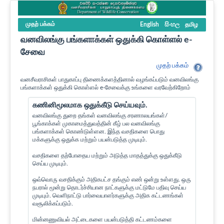
முதற் பக்கம்
English
සිංහල
தமிழ
வனவிலங்கு பங்களாக்கள் ஒதுக்கி கொள்ளல் e-
சேவை
முதற் பக்கம்
வனசீவராசிகள் பாதுகாப்பு திணைக்களத்தினால் வழங்கப்படும் வனவிலங்கு
பங்களாக்கள் ஒதுக்கி கொள்ளல் e-சேவைக்கு உங்களை வரவேற்கிறோம்
கணினிமூலமாக ஒதுக்கீடு செய்யவும்.
வனவிலங்கு துறை தங்கள் வனவிலங்கு சரணாலயங்கள்/
பூங்காக்கள் முகாமைத்துவத்தின் கீழ் பல வனவிலங்கு
பங்களாக்கள் கொண்டுள்ளன. இந்த வசதிகளை பொது
மக்களுக்கு ஒதுக்க மற்றும் பயன்படுத்த முடியும்.
வசதிகளை தற்போதைய மற்றும் அடுத்த மாதத்துக்கு ஒதுக்கீடு
செய்ய முடியும்.
ஒவ்வொரு வசதிக்கும் அதிகபட்ச தங்கும் எண் ஒன்று உள்ளது. ஒரு
நபரால் மூன்று தொடர்ச்சியான நாட்களுக்கு மட்டுமே பதிவு செய்ய
முடியும். வெளிநாட்டு பார்வையாளர்களுக்கு அதிக கட்டணங்கள்
வசூலிக்கப்படும்.
மின்னணுவியல் அட்டைகளை பயன்படுத்தி கட்டணம்களை