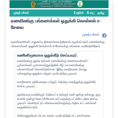
முதற் பக்கம்
English
සිංහල
தமிழ
வனவிலங்கு பங்களாக்கள் ஒதுக்கி கொள்ளல் e-
சேவை
முதற் பக்கம்
வனசீவராசிகள் பாதுகாப்பு திணைக்களத்தினால் வழங்கப்படும் வனவிலங்கு
பங்களாக்கள் ஒதுக்கி கொள்ளல் e-சேவைக்கு உங்களை வரவேற்கிறோம்
கணினிமூலமாக ஒதுக்கீடு செய்யவும்.
வனவிலங்கு துறை தங்கள் வனவிலங்கு சரணாலயங்கள்/
பூங்காக்கள் முகாமைத்துவத்தின் கீழ் பல வனவிலங்கு
பங்களாக்கள் கொண்டுள்ளன. இந்த வசதிகளை பொது
மக்களுக்கு ஒதுக்க மற்றும் பயன்படுத்த முடியும்.
வசதிகளை தற்போதைய மற்றும் அடுத்த மாதத்துக்கு ஒதுக்கீடு
செய்ய முடியும்.
ஒவ்வொரு வசதிக்கும் அதிகபட்ச தங்கும் எண் ஒன்று உள்ளது. ஒரு
நபரால் மூன்று தொடர்ச்சியான நாட்களுக்கு மட்டுமே பதிவு செய்ய
முடியும். வெளிநாட்டு பார்வையாளர்களுக்கு அதிக கட்டணங்கள்
வசூலிக்கப்படும்.
மின்னணுவியல் அட்டைகளை பயன்படுத்தி கட்டணம்களை