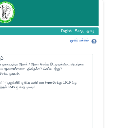
English
සිංහල
தமிழ
முதற் பக்கம்
ம்
ள ஒருவருக்கு அவன் / அவள் செய்த இடஒதுக்கீடை சரிபார்க்க
ன உரிய ஆவணங்களை பதிவிறக்கம் செய்ய மற்றும்
ய்ய முடியும்.
 ஒதுக்கீடு குறிப்பு எண்} என type செய்து 1919 க்கு
த்தல் SMS ஐ பெற முடியும்.