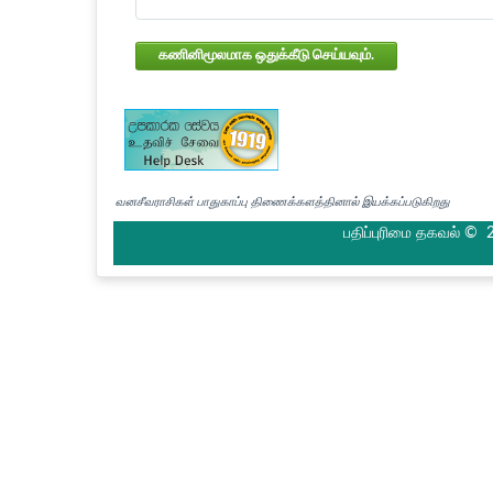
கணினிமூலமாக ஒதுக்கீடு செய்யவும்.
வனசீவராசிகள் பாதுகாப்பு திணைக்களத்தினால் இயக்கப்படுகிறது
பதிப்புரிமை தகவல் © 