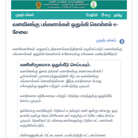
முதற் பக்கம்
English
සිංහල
தமிழ
வனவிலங்கு பங்களாக்கள் ஒதுக்கி கொள்ளல் e-
சேவை
முதற் பக்கம்
வனசீவராசிகள் பாதுகாப்பு திணைக்களத்தினால் வழங்கப்படும் வனவிலங்கு
பங்களாக்கள் ஒதுக்கி கொள்ளல் e-சேவைக்கு உங்களை வரவேற்கிறோம்
கணினிமூலமாக ஒதுக்கீடு செய்யவும்.
வனவிலங்கு துறை தங்கள் வனவிலங்கு சரணாலயங்கள்/
பூங்காக்கள் முகாமைத்துவத்தின் கீழ் பல வனவிலங்கு
பங்களாக்கள் கொண்டுள்ளன. இந்த வசதிகளை பொது
மக்களுக்கு ஒதுக்க மற்றும் பயன்படுத்த முடியும்.
வசதிகளை தற்போதைய மற்றும் அடுத்த மாதத்துக்கு ஒதுக்கீடு
செய்ய முடியும்.
ஒவ்வொரு வசதிக்கும் அதிகபட்ச தங்கும் எண் ஒன்று உள்ளது. ஒரு
நபரால் மூன்று தொடர்ச்சியான நாட்களுக்கு மட்டுமே பதிவு செய்ய
முடியும். வெளிநாட்டு பார்வையாளர்களுக்கு அதிக கட்டணங்கள்
வசூலிக்கப்படும்.
மின்னணுவியல் அட்டைகளை பயன்படுத்தி கட்டணம்களை