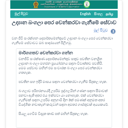
මුල් පි‍ටුව
English
සිංහල
தமிழ
උද්‍යාන බංගලා පෙර වෙන්කරවා ගැනීමේ සේවාව
මුල් පි‍ටුව
වන ජීවී සංරක්ශන දෙපාර්තමේන්තුවේ උද්‍යාන බංගලා පෙර වෙන්කරවා
ගැනීමේ සේවාවට ඔබ සාදරයෙන් පිලිගමු.
මාර්ගගතව වෙන්කරවා ගන්න
වනජීවී සංරක්ෂණ දෙපාර්තමේන්තුව සතුව පවතින වනශ්‍රිත
උද්‍යාන බංගලා මහජන ප්‍රයෝජනය සඳහා විවෘත්තව පවතියි.
මෙම සේවාව මඟින් එම සංචාරක බංගලා පෙර වෙන්කරවා
ගතහැක.
පවතින සහ ඉදිරි මාසය සඳහා වෙන්කරවා ගැනීම් සිදුකල හැක.
බංගලාව පරිහරනයේදී උපරිම පුද්ගලයින් ගණන සඳහා සීමාවක්
පනවා ඇති අතර එය ඉක්මවා යා නොහැක. එක් වෙන්කරවා
ගැනීමක් සඳහා උපරිම අනුගාමී දින 3ක් පමණක් අනුමත අතර
විදේශික නවාතැන් කරුවන් සඳහා අමතර ගාස්තුවක් අයකෙරේ.
සියලු ගෙවීම් විද්‍යුත කාඩ් පත් මඟින් සිදුකල හැක.