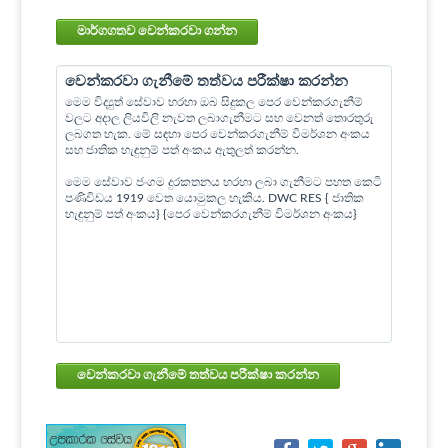
මාර්ගගතව වෙන්කරවා ගන්න
වෙන්කරවා ගැනීමේ තත්වය පරීක්ෂා කරන්න
මෙම විද්‍යුත් සේවාව හරහා ඔබ සිදුකල පෙර වෙන්කරගැනීම්
වලට අදාල ලියවිලි නැවත ලබාගැනීමට සහ වෙනත් තොරතුරු
ලබගත හැක. මේ සඳහා පෙර වෙන්කරගැනීම් විමර්ශන අංකය
සහ ජාතික හැඳුනුම් පත් අංකය ඇතුලත් කරන්න.
මෙම සේවාව ජංගම දුරකතනය හරහා ලබා ගැනීමට පහත කෙටි
පණිවිඩය 1919 වෙත යොමුකල හැකිය. DWC RES { ජාතික
හැඳුනුම් පත් අංකය} {පෙර වෙන්කරගැනීම් විමර්ශන අංකය}
වෙන්කරවා ගැනීමේ තත්වය පරීක්ෂා කරන්න