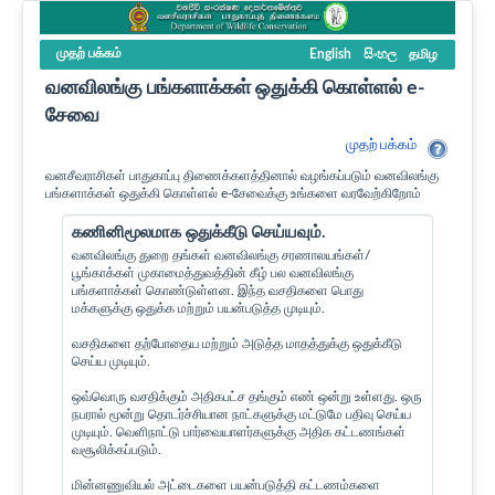
முதற் பக்கம்
English
සිංහල
தமிழ
வனவிலங்கு பங்களாக்கள் ஒதுக்கி கொள்ளல் e-
சேவை
முதற் பக்கம்
வனசீவராசிகள் பாதுகாப்பு திணைக்களத்தினால் வழங்கப்படும் வனவிலங்கு
பங்களாக்கள் ஒதுக்கி கொள்ளல் e-சேவைக்கு உங்களை வரவேற்கிறோம்
கணினிமூலமாக ஒதுக்கீடு செய்யவும்.
வனவிலங்கு துறை தங்கள் வனவிலங்கு சரணாலயங்கள்/
பூங்காக்கள் முகாமைத்துவத்தின் கீழ் பல வனவிலங்கு
பங்களாக்கள் கொண்டுள்ளன. இந்த வசதிகளை பொது
மக்களுக்கு ஒதுக்க மற்றும் பயன்படுத்த முடியும்.
வசதிகளை தற்போதைய மற்றும் அடுத்த மாதத்துக்கு ஒதுக்கீடு
செய்ய முடியும்.
ஒவ்வொரு வசதிக்கும் அதிகபட்ச தங்கும் எண் ஒன்று உள்ளது. ஒரு
நபரால் மூன்று தொடர்ச்சியான நாட்களுக்கு மட்டுமே பதிவு செய்ய
முடியும். வெளிநாட்டு பார்வையாளர்களுக்கு அதிக கட்டணங்கள்
வசூலிக்கப்படும்.
மின்னணுவியல் அட்டைகளை பயன்படுத்தி கட்டணம்களை