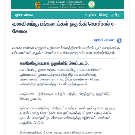
முதற் பக்கம்
English
සිංහල
தமிழ
வனவிலங்கு பங்களாக்கள் ஒதுக்கி கொள்ளல் e-
சேவை
முதற் பக்கம்
வனசீவராசிகள் பாதுகாப்பு திணைக்களத்தினால் வழங்கப்படும் வனவிலங்கு
பங்களாக்கள் ஒதுக்கி கொள்ளல் e-சேவைக்கு உங்களை வரவேற்கிறோம்
கணினிமூலமாக ஒதுக்கீடு செய்யவும்.
வனவிலங்கு துறை தங்கள் வனவிலங்கு சரணாலயங்கள்/
பூங்காக்கள் முகாமைத்துவத்தின் கீழ் பல வனவிலங்கு
பங்களாக்கள் கொண்டுள்ளன. இந்த வசதிகளை பொது
மக்களுக்கு ஒதுக்க மற்றும் பயன்படுத்த முடியும்.
வசதிகளை தற்போதைய மற்றும் அடுத்த மாதத்துக்கு ஒதுக்கீடு
செய்ய முடியும்.
ஒவ்வொரு வசதிக்கும் அதிகபட்ச தங்கும் எண் ஒன்று உள்ளது. ஒரு
நபரால் மூன்று தொடர்ச்சியான நாட்களுக்கு மட்டுமே பதிவு செய்ய
முடியும். வெளிநாட்டு பார்வையாளர்களுக்கு அதிக கட்டணங்கள்
வசூலிக்கப்படும்.
மின்னணுவியல் அட்டைகளை பயன்படுத்தி கட்டணம்களை