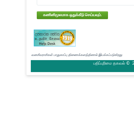
கணினிமூலமாக ஒதுக்கீடு செய்யவும்.
வனசீவராசிகள் பாதுகாப்பு திணைக்களத்தினால் இயக்கப்படுகிறது
பதிப்புரிமை தகவல் © 