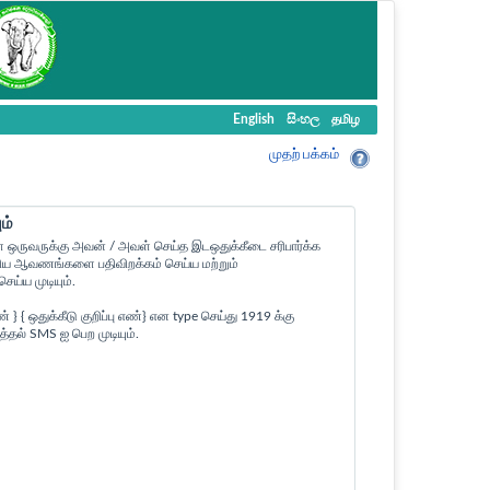
English
සිංහල
தமிழ
முதற் பக்கம்
ம்
ள ஒருவருக்கு அவன் / அவள் செய்த இடஒதுக்கீடை சரிபார்க்க
ன உரிய ஆவணங்களை பதிவிறக்கம் செய்ய மற்றும்
ய்ய முடியும்.
 ஒதுக்கீடு குறிப்பு எண்} என type செய்து 1919 க்கு
த்தல் SMS ஐ பெற முடியும்.