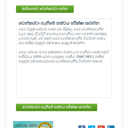
මාර්ගගතව වෙන්කරවා ගන්න
වෙන්කරවා ගැනීමේ තත්වය පරීක්ෂා කරන්න
මෙම විද්‍යුත් සේවාව හරහා ඔබ සිදුකල පෙර වෙන්කරගැනීම්
වලට අදාල ලියවිලි නැවත ලබාගැනීමට සහ වෙනත් තොරතුරු
ලබගත හැක. මේ සඳහා පෙර වෙන්කරගැනීම් විමර්ශන අංකය
සහ ජාතික හැඳුනුම් පත් අංකය ඇතුලත් කරන්න.
මෙම සේවාව ජංගම දුරකතනය හරහා ලබා ගැනීමට පහත කෙටි
පණිවිඩය 1919 වෙත යොමුකල හැකිය. DWC RES { ජාතික
හැඳුනුම් පත් අංකය} {පෙර වෙන්කරගැනීම් විමර්ශන අංකය}
වෙන්කරවා ගැනීමේ තත්වය පරීක්ෂා කරන්න