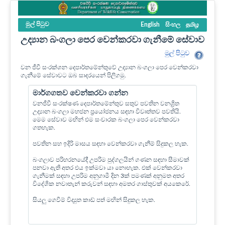
මුල් පි‍ටුව
English
සිංහල
தமிழ
උද්‍යාන බංගලා පෙර වෙන්කරවා ගැනීමේ සේවාව
මුල් පි‍ටුව
වන ජීවී සංරක්ශන දෙපාර්තමේන්තුවේ උද්‍යාන බංගලා පෙර වෙන්කරවා
ගැනීමේ සේවාවට ඔබ සාදරයෙන් පිලිගමු.
මාර්ගගතව වෙන්කරවා ගන්න
වනජීවී සංරක්ෂණ දෙපාර්තමේන්තුව සතුව පවතින වනශ්‍රිත
උද්‍යාන බංගලා මහජන ප්‍රයෝජනය සඳහා විවෘත්තව පවතියි.
මෙම සේවාව මඟින් එම සංචාරක බංගලා පෙර වෙන්කරවා
ගතහැක.
පවතින සහ ඉදිරි මාසය සඳහා වෙන්කරවා ගැනීම් සිදුකල හැක.
බංගලාව පරිහරනයේදී උපරිම පුද්ගලයින් ගණන සඳහා සීමාවක්
පනවා ඇති අතර එය ඉක්මවා යා නොහැක. එක් වෙන්කරවා
ගැනීමක් සඳහා උපරිම අනුගාමී දින 3ක් පමණක් අනුමත අතර
විදේශික නවාතැන් කරුවන් සඳහා අමතර ගාස්තුවක් අයකෙරේ.
සියලු ගෙවීම් විද්‍යුත කාඩ් පත් මඟින් සිදුකල හැක.