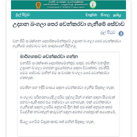
මුල් පි‍ටුව
English
සිංහල
தமிழ
උද්‍යාන බංගලා පෙර වෙන්කරවා ගැනීමේ සේවාව
මුල් පි‍ටුව
වන ජීවී සංරක්ශන දෙපාර්තමේන්තුවේ උද්‍යාන බංගලා පෙර වෙන්කරවා
ගැනීමේ සේවාවට ඔබ සාදරයෙන් පිලිගමු.
මාර්ගගතව වෙන්කරවා ගන්න
වනජීවී සංරක්ෂණ දෙපාර්තමේන්තුව සතුව පවතින වනශ්‍රිත
උද්‍යාන බංගලා මහජන ප්‍රයෝජනය සඳහා විවෘත්තව පවතියි.
මෙම සේවාව මඟින් එම සංචාරක බංගලා පෙර වෙන්කරවා
ගතහැක.
පවතින සහ ඉදිරි මාසය සඳහා වෙන්කරවා ගැනීම් සිදුකල හැක.
බංගලාව පරිහරනයේදී උපරිම පුද්ගලයින් ගණන සඳහා සීමාවක්
පනවා ඇති අතර එය ඉක්මවා යා නොහැක. එක් වෙන්කරවා
ගැනීමක් සඳහා උපරිම අනුගාමී දින 3ක් පමණක් අනුමත අතර
විදේශික නවාතැන් කරුවන් සඳහා අමතර ගාස්තුවක් අයකෙරේ.
සියලු ගෙවීම් විද්‍යුත කාඩ් පත් මඟින් සිදුකල හැක.