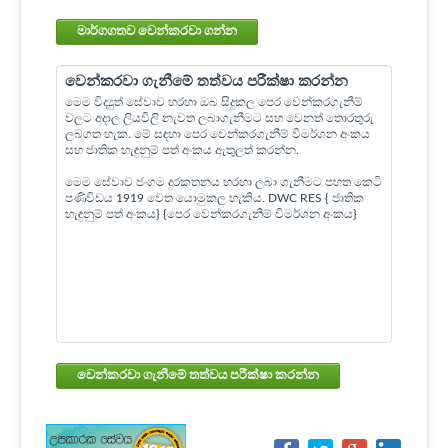
මාර්ගගතව වෙන්කරවා ගන්න
වෙන්කරවා ගැනීමේ තත්වය පරීක්ෂා කරන්න
මෙම විද්‍යුත් සේවාව හරහා ඔබ සිදුකල පෙර වෙන්කරගැනීම්
වලට අදාල ලියවිලි නැවත ලබාගැනීමට සහ වෙනත් තොරතුරු
ලබගත හැක. මේ සඳහා පෙර වෙන්කරගැනීම් විමර්ශන අංකය
සහ ජාතික හැඳුනුම් පත් අංකය ඇතුලත් කරන්න.
මෙම සේවාව ජංගම දුරකතනය හරහා ලබා ගැනීමට පහත කෙටි
පණිවිඩය 1919 වෙත යොමුකල හැකිය. DWC RES { ජාතික
හැඳුනුම් පත් අංකය} {පෙර වෙන්කරගැනීම් විමර්ශන අංකය}
වෙන්කරවා ගැනීමේ තත්වය පරීක්ෂා කරන්න