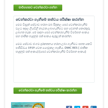
මාර්ගගතව වෙන්කරවා ගන්න
වෙන්කරවා ගැනීමේ තත්වය පරීක්ෂා කරන්න
මෙම විද්‍යුත් සේවාව හරහා ඔබ සිදුකල පෙර වෙන්කරගැනීම්
වලට අදාල ලියවිලි නැවත ලබාගැනීමට සහ වෙනත් තොරතුරු
ලබගත හැක. මේ සඳහා පෙර වෙන්කරගැනීම් විමර්ශන අංකය
සහ ජාතික හැඳුනුම් පත් අංකය ඇතුලත් කරන්න.
මෙම සේවාව ජංගම දුරකතනය හරහා ලබා ගැනීමට පහත කෙටි
පණිවිඩය 1919 වෙත යොමුකල හැකිය. DWC RES { ජාතික
හැඳුනුම් පත් අංකය} {පෙර වෙන්කරගැනීම් විමර්ශන අංකය}
වෙන්කරවා ගැනීමේ තත්වය පරීක්ෂා කරන්න