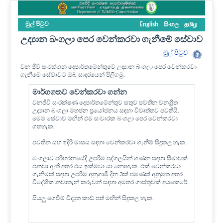
මුල් පි‍ටුව
English
සිංහල
தமிழ
උද්‍යාන බංගලා පෙර වෙන්කරවා ගැනීමේ සේවාව
මුල් පි‍ටුව
වන ජීවී සංරක්ශන දෙපාර්තමේන්තුවේ උද්‍යාන බංගලා පෙර වෙන්කරවා
ගැනීමේ සේවාවට ඔබ සාදරයෙන් පිලිගමු.
මාර්ගගතව වෙන්කරවා ගන්න
වනජීවී සංරක්ෂණ දෙපාර්තමේන්තුව සතුව පවතින වනශ්‍රිත
උද්‍යාන බංගලා මහජන ප්‍රයෝජනය සඳහා විවෘත්තව පවතියි.
මෙම සේවාව මඟින් එම සංචාරක බංගලා පෙර වෙන්කරවා
ගතහැක.
පවතින සහ ඉදිරි මාසය සඳහා වෙන්කරවා ගැනීම් සිදුකල හැක.
බංගලාව පරිහරනයේදී උපරිම පුද්ගලයින් ගණන සඳහා සීමාවක්
පනවා ඇති අතර එය ඉක්මවා යා නොහැක. එක් වෙන්කරවා
ගැනීමක් සඳහා උපරිම අනුගාමී දින 3ක් පමණක් අනුමත අතර
විදේශික නවාතැන් කරුවන් සඳහා අමතර ගාස්තුවක් අයකෙරේ.
සියලු ගෙවීම් විද්‍යුත කාඩ් පත් මඟින් සිදුකල හැක.