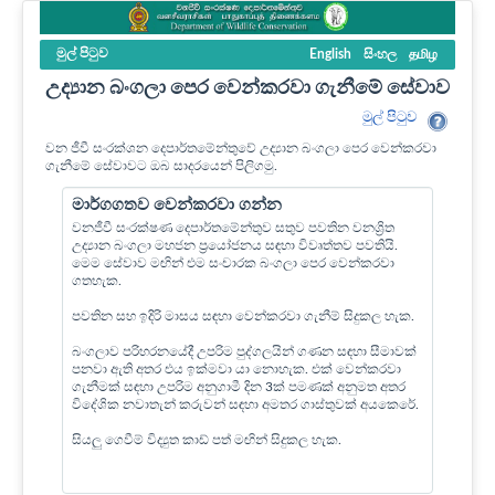
මුල් පි‍ටුව
English
සිංහල
தமிழ
උද්‍යාන බංගලා පෙර වෙන්කරවා ගැනීමේ සේවාව
මුල් පි‍ටුව
වන ජීවී සංරක්ශන දෙපාර්තමේන්තුවේ උද්‍යාන බංගලා පෙර වෙන්කරවා
ගැනීමේ සේවාවට ඔබ සාදරයෙන් පිලිගමු.
මාර්ගගතව වෙන්කරවා ගන්න
වනජීවී සංරක්ෂණ දෙපාර්තමේන්තුව සතුව පවතින වනශ්‍රිත
උද්‍යාන බංගලා මහජන ප්‍රයෝජනය සඳහා විවෘත්තව පවතියි.
මෙම සේවාව මඟින් එම සංචාරක බංගලා පෙර වෙන්කරවා
ගතහැක.
පවතින සහ ඉදිරි මාසය සඳහා වෙන්කරවා ගැනීම් සිදුකල හැක.
බංගලාව පරිහරනයේදී උපරිම පුද්ගලයින් ගණන සඳහා සීමාවක්
පනවා ඇති අතර එය ඉක්මවා යා නොහැක. එක් වෙන්කරවා
ගැනීමක් සඳහා උපරිම අනුගාමී දින 3ක් පමණක් අනුමත අතර
විදේශික නවාතැන් කරුවන් සඳහා අමතර ගාස්තුවක් අයකෙරේ.
සියලු ගෙවීම් විද්‍යුත කාඩ් පත් මඟින් සිදුකල හැක.