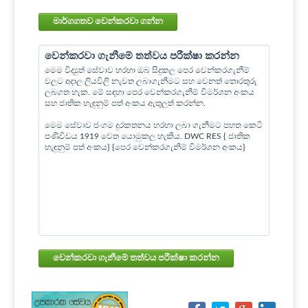
මාර්ගගතව වෙන්කරවා ගන්න
වෙන්කරවා ගැනීමේ තත්වය පරීක්ෂා කරන්න
මෙම විද්‍යුත් සේවාව හරහා ඔබ සිදුකල පෙර වෙන්කරගැනීම්
වලට අදාල ලියවිලි නැවත ලබාගැනීමට සහ වෙනත් තොරතුරු
ලබගත හැක. මේ සඳහා පෙර වෙන්කරගැනීම් විමර්ශන අංකය
සහ ජාතික හැඳුනුම් පත් අංකය ඇතුලත් කරන්න.
මෙම සේවාව ජංගම දුරකතනය හරහා ලබා ගැනීමට පහත කෙටි
පණිවිඩය 1919 වෙත යොමුකල හැකිය. DWC RES { ජාතික
හැඳුනුම් පත් අංකය} {පෙර වෙන්කරගැනීම් විමර්ශන අංකය}
වෙන්කරවා ගැනීමේ තත්වය පරීක්ෂා කරන්න