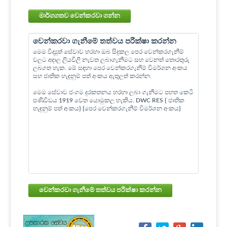
මාර්ගගතව වෙන්කරවා ගන්න
වෙන්කරවා ගැනීමේ තත්වය පරීක්ෂා කරන්න
මෙම විද්‍යුත් සේවාව හරහා ඔබ සිදුකල පෙර වෙන්කරගැනීම්
වලට අදාල ලියවිලි නැවත ලබාගැනීමට සහ වෙනත් තොරතුරු
ලබගත හැක. මේ සඳහා පෙර වෙන්කරගැනීම් විමර්ශන අංකය
සහ ජාතික හැඳුනුම් පත් අංකය ඇතුලත් කරන්න.
මෙම සේවාව ජංගම දුරකතනය හරහා ලබා ගැනීමට පහත කෙටි
පණිවිඩය 1919 වෙත යොමුකල හැකිය. DWC RES { ජාතික
හැඳුනුම් පත් අංකය} {පෙර වෙන්කරගැනීම් විමර්ශන අංකය}
වෙන්කරවා ගැනීමේ තත්වය පරීක්ෂා කරන්න