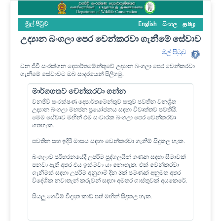
මුල් පි‍ටුව
English
සිංහල
தமிழ
උද්‍යාන බංගලා පෙර වෙන්කරවා ගැනීමේ සේවාව
මුල් පි‍ටුව
වන ජීවී සංරක්ශන දෙපාර්තමේන්තුවේ උද්‍යාන බංගලා පෙර වෙන්කරවා
ගැනීමේ සේවාවට ඔබ සාදරයෙන් පිලිගමු.
මාර්ගගතව වෙන්කරවා ගන්න
වනජීවී සංරක්ෂණ දෙපාර්තමේන්තුව සතුව පවතින වනශ්‍රිත
උද්‍යාන බංගලා මහජන ප්‍රයෝජනය සඳහා විවෘත්තව පවතියි.
මෙම සේවාව මඟින් එම සංචාරක බංගලා පෙර වෙන්කරවා
ගතහැක.
පවතින සහ ඉදිරි මාසය සඳහා වෙන්කරවා ගැනීම් සිදුකල හැක.
බංගලාව පරිහරනයේදී උපරිම පුද්ගලයින් ගණන සඳහා සීමාවක්
පනවා ඇති අතර එය ඉක්මවා යා නොහැක. එක් වෙන්කරවා
ගැනීමක් සඳහා උපරිම අනුගාමී දින 3ක් පමණක් අනුමත අතර
විදේශික නවාතැන් කරුවන් සඳහා අමතර ගාස්තුවක් අයකෙරේ.
සියලු ගෙවීම් විද්‍යුත කාඩ් පත් මඟින් සිදුකල හැක.