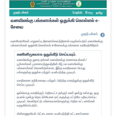
முதற் பக்கம்
English
සිංහල
தமிழ
வனவிலங்கு பங்களாக்கள் ஒதுக்கி கொள்ளல் e-
சேவை
முதற் பக்கம்
வனசீவராசிகள் பாதுகாப்பு திணைக்களத்தினால் வழங்கப்படும் வனவிலங்கு
பங்களாக்கள் ஒதுக்கி கொள்ளல் e-சேவைக்கு உங்களை வரவேற்கிறோம்
கணினிமூலமாக ஒதுக்கீடு செய்யவும்.
வனவிலங்கு துறை தங்கள் வனவிலங்கு சரணாலயங்கள்/
பூங்காக்கள் முகாமைத்துவத்தின் கீழ் பல வனவிலங்கு
பங்களாக்கள் கொண்டுள்ளன. இந்த வசதிகளை பொது
மக்களுக்கு ஒதுக்க மற்றும் பயன்படுத்த முடியும்.
வசதிகளை தற்போதைய மற்றும் அடுத்த மாதத்துக்கு ஒதுக்கீடு
செய்ய முடியும்.
ஒவ்வொரு வசதிக்கும் அதிகபட்ச தங்கும் எண் ஒன்று உள்ளது. ஒரு
நபரால் மூன்று தொடர்ச்சியான நாட்களுக்கு மட்டுமே பதிவு செய்ய
முடியும். வெளிநாட்டு பார்வையாளர்களுக்கு அதிக கட்டணங்கள்
வசூலிக்கப்படும்.
மின்னணுவியல் அட்டைகளை பயன்படுத்தி கட்டணம்களை