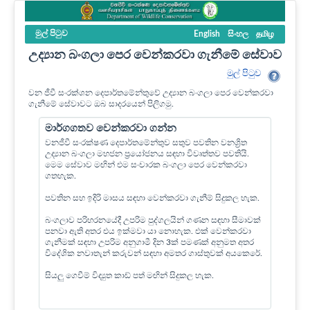
මුල් පි‍ටුව
English
සිංහල
தமிழ
උද්‍යාන බංගලා පෙර වෙන්කරවා ගැනීමේ සේවාව
මුල් පි‍ටුව
වන ජීවී සංරක්ශන දෙපාර්තමේන්තුවේ උද්‍යාන බංගලා පෙර වෙන්කරවා
ගැනීමේ සේවාවට ඔබ සාදරයෙන් පිලිගමු.
මාර්ගගතව වෙන්කරවා ගන්න
වනජීවී සංරක්ෂණ දෙපාර්තමේන්තුව සතුව පවතින වනශ්‍රිත
උද්‍යාන බංගලා මහජන ප්‍රයෝජනය සඳහා විවෘත්තව පවතියි.
මෙම සේවාව මඟින් එම සංචාරක බංගලා පෙර වෙන්කරවා
ගතහැක.
පවතින සහ ඉදිරි මාසය සඳහා වෙන්කරවා ගැනීම් සිදුකල හැක.
බංගලාව පරිහරනයේදී උපරිම පුද්ගලයින් ගණන සඳහා සීමාවක්
පනවා ඇති අතර එය ඉක්මවා යා නොහැක. එක් වෙන්කරවා
ගැනීමක් සඳහා උපරිම අනුගාමී දින 3ක් පමණක් අනුමත අතර
විදේශික නවාතැන් කරුවන් සඳහා අමතර ගාස්තුවක් අයකෙරේ.
සියලු ගෙවීම් විද්‍යුත කාඩ් පත් මඟින් සිදුකල හැක.