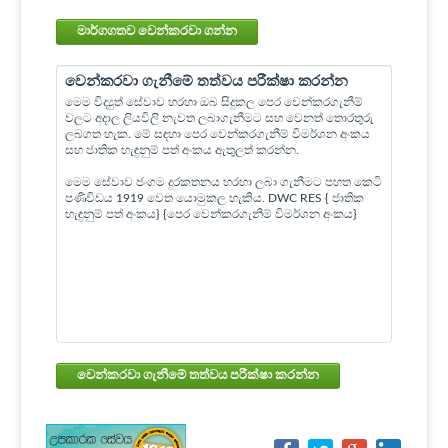
මාර්ගගතව වෙන්කරවා ගන්න
වෙන්කරවා ගැනීමේ තත්වය පරීක්ෂා කරන්න
මෙම විද්‍යුත් සේවාව හරහා ඔබ සිදුකල පෙර වෙන්කරගැනීම්
වලට අදාල ලියවිලි නැවත ලබාගැනීමට සහ වෙනත් තොරතුරු
ලබගත හැක. මේ සඳහා පෙර වෙන්කරගැනීම් විමර්ශන අංකය
සහ ජාතික හැඳුනුම් පත් අංකය ඇතුලත් කරන්න.
මෙම සේවාව ජංගම දුරකතනය හරහා ලබා ගැනීමට පහත කෙටි
පණිවිඩය 1919 වෙත යොමුකල හැකිය. DWC RES { ජාතික
හැඳුනුම් පත් අංකය} {පෙර වෙන්කරගැනීම් විමර්ශන අංකය}
වෙන්කරවා ගැනීමේ තත්වය පරීක්ෂා කරන්න