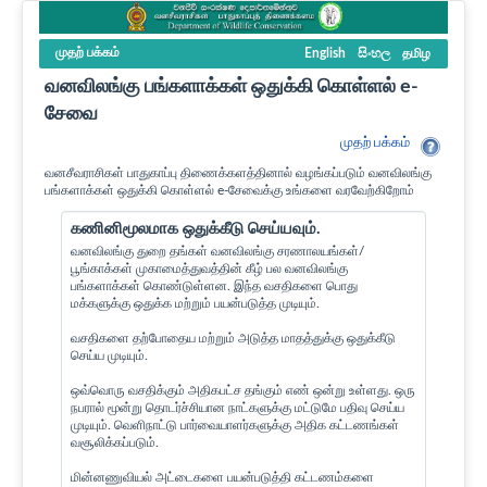
முதற் பக்கம்
English
සිංහල
தமிழ
வனவிலங்கு பங்களாக்கள் ஒதுக்கி கொள்ளல் e-
சேவை
முதற் பக்கம்
வனசீவராசிகள் பாதுகாப்பு திணைக்களத்தினால் வழங்கப்படும் வனவிலங்கு
பங்களாக்கள் ஒதுக்கி கொள்ளல் e-சேவைக்கு உங்களை வரவேற்கிறோம்
கணினிமூலமாக ஒதுக்கீடு செய்யவும்.
வனவிலங்கு துறை தங்கள் வனவிலங்கு சரணாலயங்கள்/
பூங்காக்கள் முகாமைத்துவத்தின் கீழ் பல வனவிலங்கு
பங்களாக்கள் கொண்டுள்ளன. இந்த வசதிகளை பொது
மக்களுக்கு ஒதுக்க மற்றும் பயன்படுத்த முடியும்.
வசதிகளை தற்போதைய மற்றும் அடுத்த மாதத்துக்கு ஒதுக்கீடு
செய்ய முடியும்.
ஒவ்வொரு வசதிக்கும் அதிகபட்ச தங்கும் எண் ஒன்று உள்ளது. ஒரு
நபரால் மூன்று தொடர்ச்சியான நாட்களுக்கு மட்டுமே பதிவு செய்ய
முடியும். வெளிநாட்டு பார்வையாளர்களுக்கு அதிக கட்டணங்கள்
வசூலிக்கப்படும்.
மின்னணுவியல் அட்டைகளை பயன்படுத்தி கட்டணம்களை